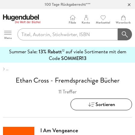
100 Tage Rückgaberecht***
Abholung in über 100 Filialen
Filiale
Konto
Merkzettel
Warenkorb
Hugendubel
Menu
Summer Sale:
13% Rabatt
auf viele Sortimente mit dem
12
mehr
Code
SOMMER13
erfahren
…
Ethan Cross - Fremdsprachige Bücher
11 Treffer
Sortieren
I Am Vengeance