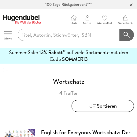
100 Tage Rückgaberecht***
Abholung in über 100 Filialen
Filiale
Konto
Merkzettel
Warenkorb
Hugendubel
Menu
Summer Sale:
13% Rabatt
auf viele Sortimente mit dem
12
mehr
Code
SOMMER13
erfahren
…
Wortschatz
4 Treffer
Sortieren
English for Everyone. Wortschatz: Der