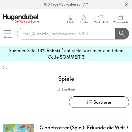
100 Tage Rückgaberecht***
Abholung in über 100 Filialen
Filiale
Konto
Merkzettel
Warenkorb
Hugendubel
Menu
Summer Sale:
13% Rabatt
auf viele Sortimente mit dem
12
mehr
Code
SOMMER13
erfahren
…
Spiele
4 Treffer
Sortieren
Globetrotter (Spiel): Erkunde die Welt /