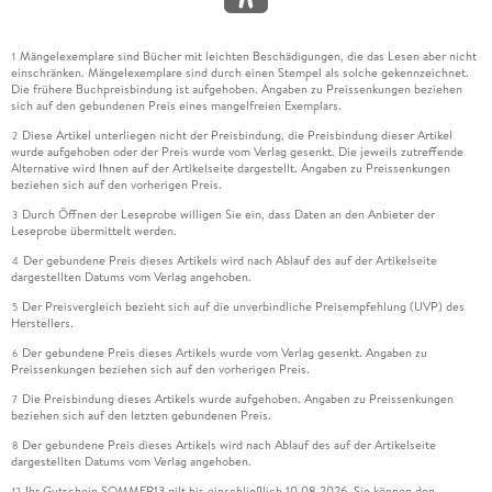
Mängelexemplare sind Bücher mit leichten Beschädigungen, die das Lesen aber nicht
1
einschränken. Mängelexemplare sind durch einen Stempel als solche gekennzeichnet.
Die frühere Buchpreisbindung ist aufgehoben. Angaben zu Preissenkungen beziehen
sich auf den gebundenen Preis eines mangelfreien Exemplars.
Diese Artikel unterliegen nicht der Preisbindung, die Preisbindung dieser Artikel
2
wurde aufgehoben oder der Preis wurde vom Verlag gesenkt. Die jeweils zutreffende
Alternative wird Ihnen auf der Artikelseite dargestellt. Angaben zu Preissenkungen
beziehen sich auf den vorherigen Preis.
Durch Öffnen der Leseprobe willigen Sie ein, dass Daten an den Anbieter der
3
Leseprobe übermittelt werden.
Der gebundene Preis dieses Artikels wird nach Ablauf des auf der Artikelseite
4
dargestellten Datums vom Verlag angehoben.
Der Preisvergleich bezieht sich auf die unverbindliche Preisempfehlung (UVP) des
5
Herstellers.
Der gebundene Preis dieses Artikels wurde vom Verlag gesenkt. Angaben zu
6
Preissenkungen beziehen sich auf den vorherigen Preis.
Die Preisbindung dieses Artikels wurde aufgehoben. Angaben zu Preissenkungen
7
beziehen sich auf den letzten gebundenen Preis.
Der gebundene Preis dieses Artikels wird nach Ablauf des auf der Artikelseite
8
dargestellten Datums vom Verlag angehoben.
Ihr Gutschein SOMMER13 gilt bis einschließlich 10.08.2026. Sie können den
12