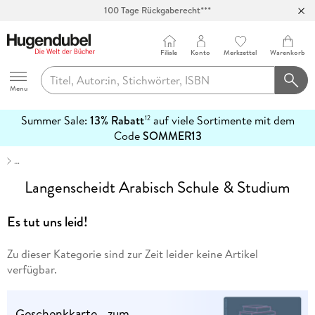
100 Tage Rückgaberecht***
Abholung in über 100 Filialen
Filiale
Konto
Merkzettel
Warenkorb
Hugendubel
Menu
Summer Sale:
13% Rabatt
auf viele Sortimente mit dem
12
mehr
Code
SOMMER13
erfahren
…
Langenscheidt Arabisch Schule & Studium
Es tut uns leid!
Zu dieser Kategorie sind zur Zeit leider keine Artikel
verfügbar.
Geschenkkarte - zum