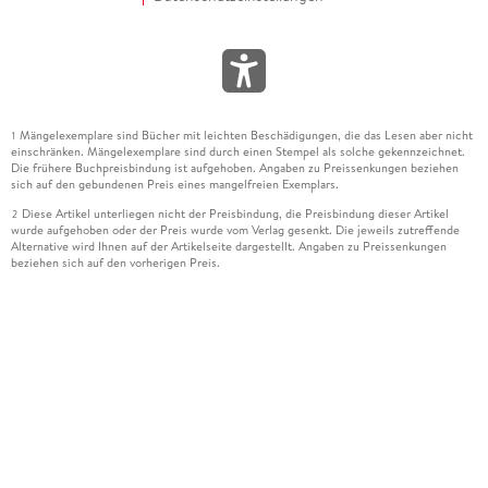
Mängelexemplare sind Bücher mit leichten Beschädigungen, die das Lesen aber nicht
1
einschränken. Mängelexemplare sind durch einen Stempel als solche gekennzeichnet.
Die frühere Buchpreisbindung ist aufgehoben. Angaben zu Preissenkungen beziehen
sich auf den gebundenen Preis eines mangelfreien Exemplars.
Diese Artikel unterliegen nicht der Preisbindung, die Preisbindung dieser Artikel
2
wurde aufgehoben oder der Preis wurde vom Verlag gesenkt. Die jeweils zutreffende
Alternative wird Ihnen auf der Artikelseite dargestellt. Angaben zu Preissenkungen
beziehen sich auf den vorherigen Preis.
Durch Öffnen der Leseprobe willigen Sie ein, dass Daten an den Anbieter der
3
Leseprobe übermittelt werden.
Der gebundene Preis dieses Artikels wird nach Ablauf des auf der Artikelseite
4
dargestellten Datums vom Verlag angehoben.
Der Preisvergleich bezieht sich auf die unverbindliche Preisempfehlung (UVP) des
5
Herstellers.
Der gebundene Preis dieses Artikels wurde vom Verlag gesenkt. Angaben zu
6
Preissenkungen beziehen sich auf den vorherigen Preis.
Die Preisbindung dieses Artikels wurde aufgehoben. Angaben zu Preissenkungen
7