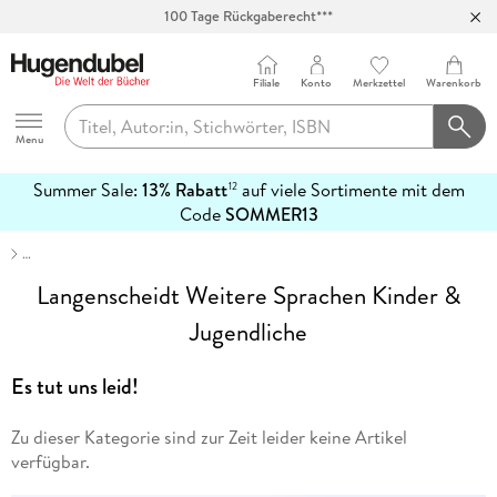
100 Tage Rückgaberecht***
Abholung in über 100 Filialen
Filiale
Konto
Merkzettel
Warenkorb
Hugendubel
Menu
Summer Sale:
13% Rabatt
auf viele Sortimente mit dem
12
mehr
Code
SOMMER13
erfahren
…
Langenscheidt Weitere Sprachen Kinder &
Jugendliche
Es tut uns leid!
Zu dieser Kategorie sind zur Zeit leider keine Artikel
verfügbar.