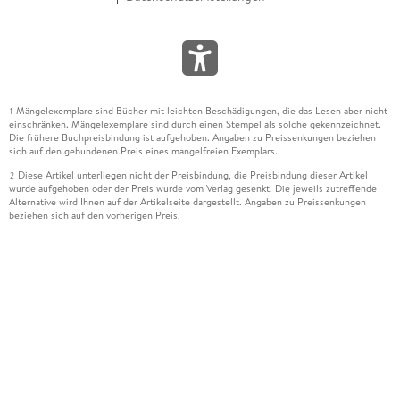
Mängelexemplare sind Bücher mit leichten Beschädigungen, die das Lesen aber nicht
1
einschränken. Mängelexemplare sind durch einen Stempel als solche gekennzeichnet.
Die frühere Buchpreisbindung ist aufgehoben. Angaben zu Preissenkungen beziehen
sich auf den gebundenen Preis eines mangelfreien Exemplars.
Diese Artikel unterliegen nicht der Preisbindung, die Preisbindung dieser Artikel
2
wurde aufgehoben oder der Preis wurde vom Verlag gesenkt. Die jeweils zutreffende
Alternative wird Ihnen auf der Artikelseite dargestellt. Angaben zu Preissenkungen
beziehen sich auf den vorherigen Preis.
Durch Öffnen der Leseprobe willigen Sie ein, dass Daten an den Anbieter der
3
Leseprobe übermittelt werden.
Der gebundene Preis dieses Artikels wird nach Ablauf des auf der Artikelseite
4
dargestellten Datums vom Verlag angehoben.
Der Preisvergleich bezieht sich auf die unverbindliche Preisempfehlung (UVP) des
5
Herstellers.
Der gebundene Preis dieses Artikels wurde vom Verlag gesenkt. Angaben zu
6
Preissenkungen beziehen sich auf den vorherigen Preis.
Die Preisbindung dieses Artikels wurde aufgehoben. Angaben zu Preissenkungen
7