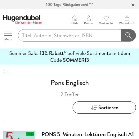
100 Tage Rückgaberecht***
Abholung in über 100 Filialen
Filiale
Konto
Merkzettel
Warenkorb
Hugendubel
Menu
Summer Sale:
13% Rabatt
auf viele Sortimente mit dem
12
mehr
Code
SOMMER13
erfahren
…
Pons Englisch
2 Treffer
Sortieren
PONS 5-Minuten-Lektüren Englisch A1