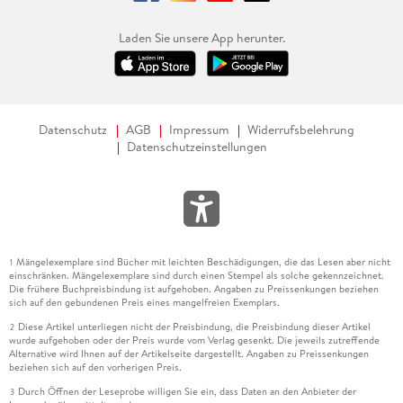
Laden Sie unsere App herunter.
Datenschutz
AGB
Impressum
Widerrufsbelehrung
Datenschutzeinstellungen
Mängelexemplare sind Bücher mit leichten Beschädigungen, die das Lesen aber nicht
1
einschränken. Mängelexemplare sind durch einen Stempel als solche gekennzeichnet.
Die frühere Buchpreisbindung ist aufgehoben. Angaben zu Preissenkungen beziehen
sich auf den gebundenen Preis eines mangelfreien Exemplars.
Diese Artikel unterliegen nicht der Preisbindung, die Preisbindung dieser Artikel
2
wurde aufgehoben oder der Preis wurde vom Verlag gesenkt. Die jeweils zutreffende
Alternative wird Ihnen auf der Artikelseite dargestellt. Angaben zu Preissenkungen
beziehen sich auf den vorherigen Preis.
Durch Öffnen der Leseprobe willigen Sie ein, dass Daten an den Anbieter der
3