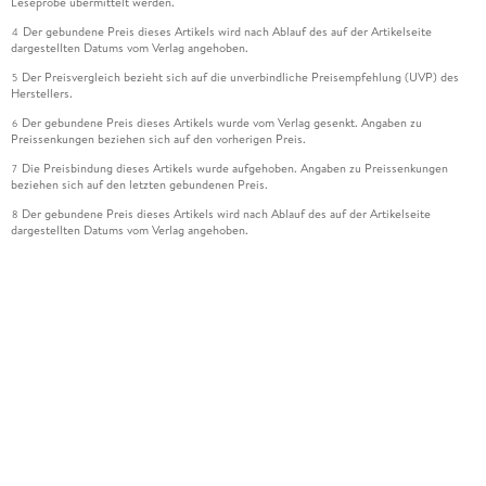
Leseprobe übermittelt werden.
Der gebundene Preis dieses Artikels wird nach Ablauf des auf der Artikelseite
4
dargestellten Datums vom Verlag angehoben.
Der Preisvergleich bezieht sich auf die unverbindliche Preisempfehlung (UVP) des
5
Herstellers.
Der gebundene Preis dieses Artikels wurde vom Verlag gesenkt. Angaben zu
6
Preissenkungen beziehen sich auf den vorherigen Preis.
Die Preisbindung dieses Artikels wurde aufgehoben. Angaben zu Preissenkungen
7
beziehen sich auf den letzten gebundenen Preis.
Der gebundene Preis dieses Artikels wird nach Ablauf des auf der Artikelseite
8
dargestellten Datums vom Verlag angehoben.
Ihr Gutschein SOMMER13 gilt bis einschließlich 10.08.2026. Sie können den
12
Gutschein ausschließlich online einlösen unter www.hugendubel.de. Keine Bestellung
zur Abholung mit Zahlung in der Filiale möglich. Der Gutschein ist nicht gültig für
gesetzlich preisgebundene Artikel (deutschsprachige Bücher und eBooks) sowie für
preisgebundene Kalender, tolino shine (4016621130466), tolino select und das
Hugendubel Hörbuch Abo. Der Gutschein ist nicht mit anderen Gutscheinen und
Geschenkkarten kombinierbar. Eine Barauszahlung ist nicht möglich. Ein Weiterverkauf
und der Handel des Gutscheincodes sind nicht gestattet.
Leider können wir die Echtheit der Kundenbewertung aufgrund der großen Zahl an
15
Einzelbewertungen nicht prüfen.
Alle Informationen zur Tiefpreisgarantie finden Sie
hier
16
Alle Preise verstehen sich inkl. der gesetzlichen MwSt. Informationen über den
*