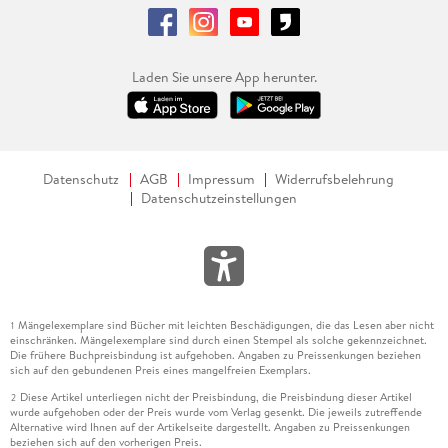
Laden Sie unsere App herunter.
Datenschutz
AGB
Impressum
Widerrufsbelehrung
Datenschutzeinstellungen
Mängelexemplare sind Bücher mit leichten Beschädigungen, die das Lesen aber nicht
1
einschränken. Mängelexemplare sind durch einen Stempel als solche gekennzeichnet.
Die frühere Buchpreisbindung ist aufgehoben. Angaben zu Preissenkungen beziehen
sich auf den gebundenen Preis eines mangelfreien Exemplars.
Diese Artikel unterliegen nicht der Preisbindung, die Preisbindung dieser Artikel
2
wurde aufgehoben oder der Preis wurde vom Verlag gesenkt. Die jeweils zutreffende
Alternative wird Ihnen auf der Artikelseite dargestellt. Angaben zu Preissenkungen
beziehen sich auf den vorherigen Preis.