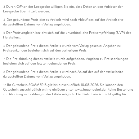
Durch Öffnen der Leseprobe willigen Sie ein, dass Daten an den Anbieter der
3
Leseprobe übermittelt werden.
Der gebundene Preis dieses Artikels wird nach Ablauf des auf der Artikelseite
4
dargestellten Datums vom Verlag angehoben.
Der Preisvergleich bezieht sich auf die unverbindliche Preisempfehlung (UVP) des
5
Herstellers.
Der gebundene Preis dieses Artikels wurde vom Verlag gesenkt. Angaben zu
6
Preissenkungen beziehen sich auf den vorherigen Preis.
Die Preisbindung dieses Artikels wurde aufgehoben. Angaben zu Preissenkungen
7
beziehen sich auf den letzten gebundenen Preis.
Der gebundene Preis dieses Artikels wird nach Ablauf des auf der Artikelseite
8
dargestellten Datums vom Verlag angehoben.
Ihr Gutschein SOMMER13 gilt bis einschließlich 10.08.2026. Sie können den
12
Gutschein ausschließlich online einlösen unter www.hugendubel.de. Keine Bestellung
zur Abholung mit Zahlung in der Filiale möglich. Der Gutschein ist nicht gültig für
gesetzlich preisgebundene Artikel (deutschsprachige Bücher und eBooks) sowie für
preisgebundene Kalender, tolino shine (4016621130466), tolino select und das
Hugendubel Hörbuch Abo. Der Gutschein ist nicht mit anderen Gutscheinen und
Geschenkkarten kombinierbar. Eine Barauszahlung ist nicht möglich. Ein Weiterverkauf
und der Handel des Gutscheincodes sind nicht gestattet.
Leider können wir die Echtheit der Kundenbewertung aufgrund der großen Zahl an
15
Einzelbewertungen nicht prüfen.
Alle Informationen zur Tiefpreisgarantie finden Sie
hier
16