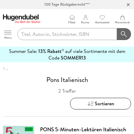
100 Tage Rückgaberecht***
Abholung in über 100 Filialen
Filiale
Konto
Merkzettel
Warenkorb
Hugendubel
Menu
Summer Sale:
13% Rabatt
auf viele Sortimente mit dem
12
mehr
Code
SOMMER13
erfahren
…
Pons Italienisch
2 Treffer
Sortieren
PONS 5-Minuten-Lektüren Italienisch