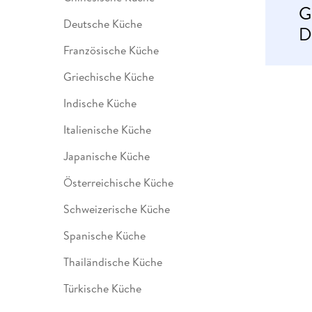
G
Leseempfehlung
eBook Abonnement
Postkarten
Westerman
Kinder- &
Kugelschr
Hörbuchsprecher
Günstige Spielwaren
Wochenkalender
Kinderbü
Romane
Geräte im
Puzzles &
Schule & 
Deutsche Küche
D
Buchtrends auf Social Media
eBooks verschenken
Klett Lern
Krimis & T
Buchkalender
Kochen &
Sachbüch
Sprachka
Französische Küche
büchermenschen
Duden Sh
Romane
Krimis & T
Top Autor:innen
Hörspiele
Griechische Küche
Manga
Top Serien
Hörbuchs
Indische Küche
Gebrauchtbuch
Italienische Küche
Japanische Küche
Österreichische Küche
Schweizerische Küche
Spanische Küche
Thailändische Küche
Türkische Küche