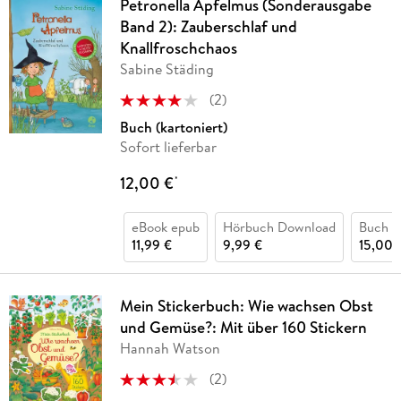
Petronella Apfelmus (Sonderausgabe
Band 2): Zauberschlaf und
Knallfroschchaos
Sabine Städing
(
2
)
Buch (kartoniert)
Sofort lieferbar
12,00 €
*
eBook epub
Hörbuch Download
Buch (
11,99 €
9,99 €
15,00 
Mein Stickerbuch: Wie wachsen Obst
und Gemüse?: Mit über 160 Stickern
Hannah Watson
(
2
)