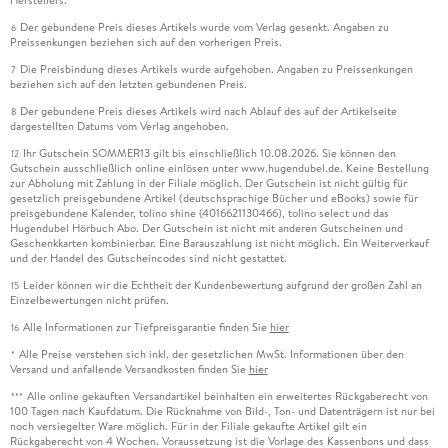
Der gebundene Preis dieses Artikels wurde vom Verlag gesenkt. Angaben zu
6
Preissenkungen beziehen sich auf den vorherigen Preis.
Die Preisbindung dieses Artikels wurde aufgehoben. Angaben zu Preissenkungen
7
beziehen sich auf den letzten gebundenen Preis.
Der gebundene Preis dieses Artikels wird nach Ablauf des auf der Artikelseite
8
dargestellten Datums vom Verlag angehoben.
Ihr Gutschein SOMMER13 gilt bis einschließlich 10.08.2026. Sie können den
12
Gutschein ausschließlich online einlösen unter www.hugendubel.de. Keine Bestellung
zur Abholung mit Zahlung in der Filiale möglich. Der Gutschein ist nicht gültig für
gesetzlich preisgebundene Artikel (deutschsprachige Bücher und eBooks) sowie für
preisgebundene Kalender, tolino shine (4016621130466), tolino select und das
Hugendubel Hörbuch Abo. Der Gutschein ist nicht mit anderen Gutscheinen und
Geschenkkarten kombinierbar. Eine Barauszahlung ist nicht möglich. Ein Weiterverkauf
und der Handel des Gutscheincodes sind nicht gestattet.
Leider können wir die Echtheit der Kundenbewertung aufgrund der großen Zahl an
15
Einzelbewertungen nicht prüfen.
Alle Informationen zur Tiefpreisgarantie finden Sie
hier
16
Alle Preise verstehen sich inkl. der gesetzlichen MwSt. Informationen über den
*
Versand und anfallende Versandkosten finden Sie
hier
Alle online gekauften Versandartikel beinhalten ein erweitertes Rückgaberecht von
***
100 Tagen nach Kaufdatum. Die Rücknahme von Bild-, Ton- und Datenträgern ist nur bei
noch versiegelter Ware möglich. Für in der Filiale gekaufte Artikel gilt ein
Rückgaberecht von 4 Wochen. Voraussetzung ist die Vorlage des Kassenbons und dass