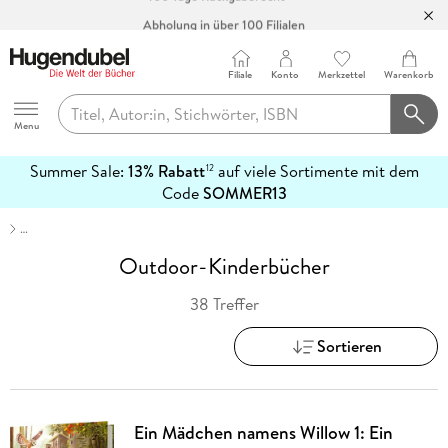
Abholung in über 100 Filialen
Filiale
Konto
Merkzettel
Warenkorb
Hugendubel
Menu
Summer Sale:
13% Rabatt
auf viele Sortimente mit dem
12
mehr
Code
SOMMER13
erfahren
…
Outdoor-Kinderbücher
38 Treffer
Sortieren
Ein Mädchen namens Willow 1: Ein