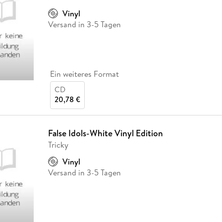
Fremdsprachige Bücher
n Lernhilfen
 Jugendbücher
eiber
Hörbuch Downloads im Bundle
cher
 Vergleich
 Puzzlezubehör
Lernen
New Adult
STABILO
Vinyl
Taschenbücher
hilfen
hriller
Versand in 3-5 Tagen
 Backen
er
lender
Ratgeber
op
hriller
Romance
Sachbücher
precher:innen
Ein weiteres Format
Science Fiction
CD
Fremdsprachige Bücher
20,78 €
False Idols-White Vinyl Edition
Tricky
Vinyl
Versand in 3-5 Tagen