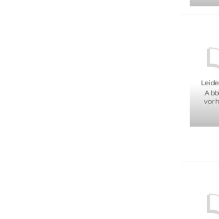
Nighthawks
(
1
)
Various
(
1
)