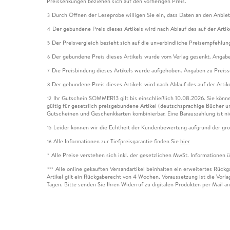
Preissenkungen beziehen sich auf den vorherigen Preis.
Durch Öffnen der Leseprobe willigen Sie ein, dass Daten an den Anbie
3
Der gebundene Preis dieses Artikels wird nach Ablauf des auf der Arti
4
Der Preisvergleich bezieht sich auf die unverbindliche Preisempfehlun
5
Der gebundene Preis dieses Artikels wurde vom Verlag gesenkt. Angabe
6
Die Preisbindung dieses Artikels wurde aufgehoben. Angaben zu Preis
7
Der gebundene Preis dieses Artikels wird nach Ablauf des auf der Arti
8
Ihr Gutschein SOMMER13 gilt bis einschließlich 10.08.2026. Sie könne
12
gültig für gesetzlich preisgebundene Artikel (deutschsprachige Bücher 
Gutscheinen und Geschenkkarten kombinierbar. Eine Barauszahlung ist ni
Leider können wir die Echtheit der Kundenbewertung aufgrund der gro
15
Alle Informationen zur Tiefpreisgarantie finden Sie
hier
16
Alle Preise verstehen sich inkl. der gesetzlichen MwSt. Informationen 
*
Alle online gekauften Versandartikel beinhalten ein erweitertes Rück
***
Artikel gilt ein Rückgaberecht von 4 Wochen. Voraussetzung ist die Vorlag
Tagen. Bitte senden Sie Ihren Widerruf zu digitalen Produkten per Mail 