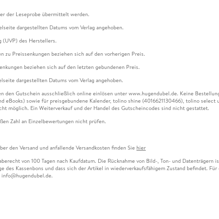
ter der Leseprobe übermittelt werden.
kelseite dargestellten Datums vom Verlag angehoben.
g (UVP) des Herstellers.
n zu Preissenkungen beziehen sich auf den vorherigen Preis.
senkungen beziehen sich auf den letzten gebundenen Preis.
kelseite dargestellten Datums vom Verlag angehoben.
n den Gutschein ausschließlich online einlösen unter www.hugendubel.de. Keine Bestellung z
und eBooks) sowie für preisgebundene Kalender, tolino shine (4016621130466), tolino selec
cht möglich. Ein Weiterverkauf und der Handel des Gutscheincodes sind nicht gestattet.
ßen Zahl an Einzelbewertungen nicht prüfen.
über den Versand und anfallende Versandkosten finden Sie
hier
gaberecht von 100 Tagen nach Kaufdatum. Die Rücknahme von Bild-, Ton- und Datenträgern ist 
e des Kassenbons und dass sich der Artikel in wiederverkaufsfähigem Zustand befindet. Für d
an info@hugendubel.de.