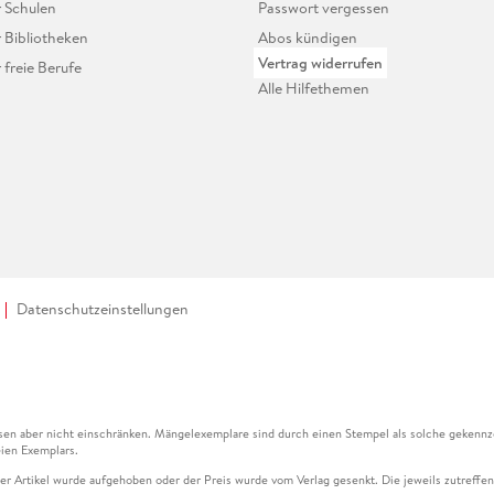
r Schulen
Passwort vergessen
r Bibliotheken
Abos kündigen
Vertrag widerrufen
r freie Berufe
Alle Hilfethemen
Datenschutzeinstellungen
en aber nicht einschränken. Mängelexemplare sind durch einen Stempel als solche gekennz
ien Exemplars.
ser Artikel wurde aufgehoben oder der Preis wurde vom Verlag gesenkt. Die jeweils zutreffend