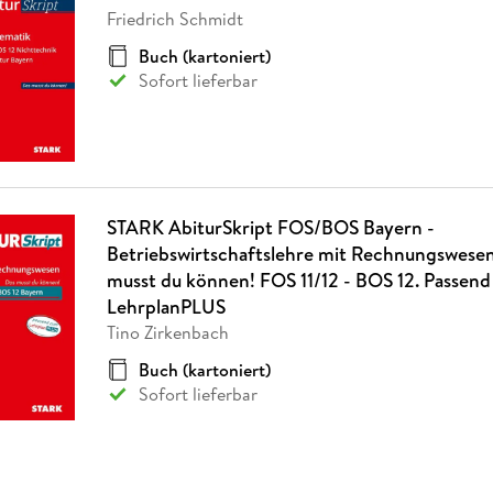
Fremdsprachige Bücher
n Lernhilfen
 Jugendbücher
eiber
Hörbuch Downloads im Bundle
Friedrich Schmidt
cher
 Vergleich
 Puzzlezubehör
Lernen
New Adult
STABILO
Taschenbücher
hilfen
hriller
Buch (kartoniert)
 Backen
er
lender
Ratgeber
Sofort lieferbar
op
hriller
Romance
Sachbücher
precher:innen
Science Fiction
Fremdsprachige Bücher
STARK AbiturSkript FOS/BOS Bayern -
Betriebswirtschaftslehre mit Rechnungswesen 
musst du können! FOS 11/12 - BOS 12. Passen
LehrplanPLUS
Tino Zirkenbach
Buch (kartoniert)
Sofort lieferbar