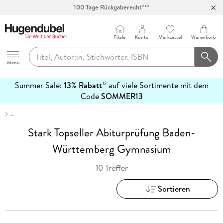
100 Tage Rückgaberecht***
Abholung in über 100 Filialen
Filiale
Konto
Merkzettel
Warenkorb
Hugendubel
Menu
Summer Sale:
13% Rabatt
auf viele Sortimente mit dem
12
mehr
Code
SOMMER13
erfahren
…
Stark Topseller Abiturprüfung Baden-
Württemberg Gymnasium
10 Treffer
Sortieren