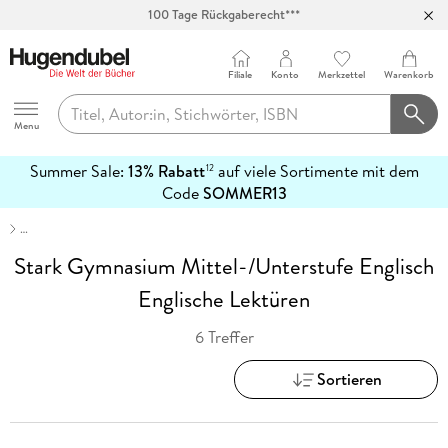
100 Tage Rückgaberecht***
Abholung in über 100 Filialen
Filiale
Konto
Merkzettel
Warenkorb
Hugendubel
Menu
Summer Sale:
13% Rabatt
auf viele Sortimente mit dem
12
mehr
Code
SOMMER13
erfahren
…
Stark Gymnasium Mittel-/Unterstufe Englisch
Englische Lektüren
6 Treffer
Sortieren