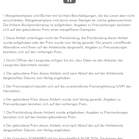
Mängelexemplare sind Bücher mit leichten Beschädigungen, die das Lesen aber nicht
1
einschränken. Mängelexemplare sind durch einen Stempel als solche gekennzeichnet.
Die frühere Buchpreisbindung ist aufgehoben. Angaben zu Preissenkungen beziehen
sich auf den gebundenen Preis eines mangelfreien Exemplars.
Diese Artikel unterliegen nicht der Preisbindung, die Preisbindung dieser Artikel
2
wurde aufgehoben oder der Preis wurde vom Verlag gesenkt. Die jeweils zutreffende
Alternative wird Ihnen auf der Artikelseite dargestellt. Angaben zu Preissenkungen
beziehen sich auf den vorherigen Preis.
Durch Öffnen der Leseprobe willigen Sie ein, dass Daten an den Anbieter der
3
Leseprobe übermittelt werden.
Der gebundene Preis dieses Artikels wird nach Ablauf des auf der Artikelseite
4
dargestellten Datums vom Verlag angehoben.
Der Preisvergleich bezieht sich auf die unverbindliche Preisempfehlung (UVP) des
5
Herstellers.
Der gebundene Preis dieses Artikels wurde vom Verlag gesenkt. Angaben zu
6
Preissenkungen beziehen sich auf den vorherigen Preis.
Die Preisbindung dieses Artikels wurde aufgehoben. Angaben zu Preissenkungen
7
beziehen sich auf den letzten gebundenen Preis.
Der gebundene Preis dieses Artikels wird nach Ablauf des auf der Artikelseite
8
dargestellten Datums vom Verlag angehoben.
Ihr Gutschein SOMMER13 gilt bis einschließlich 10.08.2026. Sie können den
12