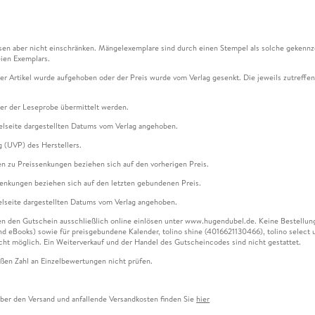
en aber nicht einschränken. Mängelexemplare sind durch einen Stempel als solche gekennz
ien Exemplars.
ser Artikel wurde aufgehoben oder der Preis wurde vom Verlag gesenkt. Die jeweils zutreffend
ter der Leseprobe übermittelt werden.
kelseite dargestellten Datums vom Verlag angehoben.
g (UVP) des Herstellers.
n zu Preissenkungen beziehen sich auf den vorherigen Preis.
senkungen beziehen sich auf den letzten gebundenen Preis.
kelseite dargestellten Datums vom Verlag angehoben.
n den Gutschein ausschließlich online einlösen unter www.hugendubel.de. Keine Bestellung z
und eBooks) sowie für preisgebundene Kalender, tolino shine (4016621130466), tolino selec
cht möglich. Ein Weiterverkauf und der Handel des Gutscheincodes sind nicht gestattet.
ßen Zahl an Einzelbewertungen nicht prüfen.
über den Versand und anfallende Versandkosten finden Sie
hier