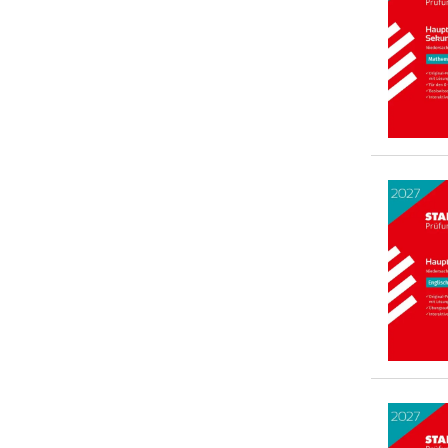
5-10 €
(
2
)
10-20 €
(
4
)
20-50 €
(
0
)
> 50 €
(
0
)