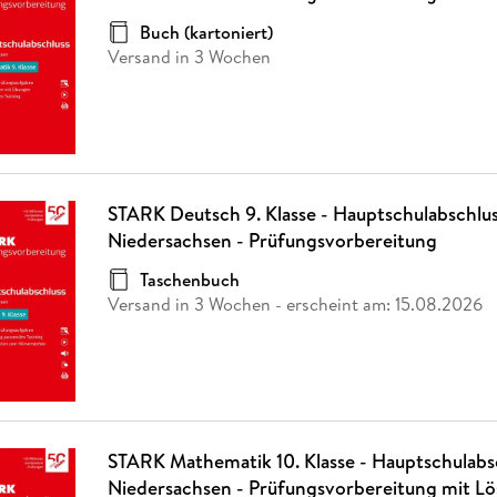
Fremdsprachige Bücher
n Lernhilfen
 Jugendbücher
eiber
Hörbuch Downloads im Bundle
cher
 Vergleich
 Puzzlezubehör
Lernen
New Adult
STABILO
Buch (kartoniert)
Taschenbücher
hilfen
hriller
Versand in 3 Wochen
 Backen
er
lender
Ratgeber
op
hriller
Romance
Sachbücher
precher:innen
Science Fiction
Fremdsprachige Bücher
STARK Deutsch 9. Klasse - Hauptschulabschlu
Niedersachsen - Prüfungsvorbereitung
Taschenbuch
Versand in 3 Wochen
- erscheint am:
15.08.2026
STARK Mathematik 10. Klasse - Hauptschulabs
Niedersachsen - Prüfungsvorbereitung mit L