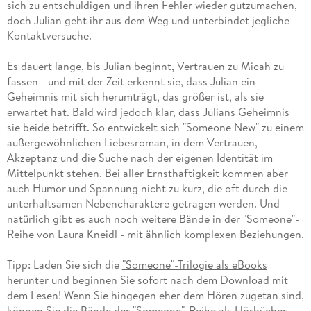
sich zu entschuldigen und ihren Fehler wieder gutzumachen,
doch Julian geht ihr aus dem Weg und unterbindet jegliche
Kontaktversuche.
Es dauert lange, bis Julian beginnt, Vertrauen zu Micah zu
fassen - und mit der Zeit erkennt sie, dass Julian ein
Geheimnis mit sich herumträgt, das größer ist, als sie
erwartet hat. Bald wird jedoch klar, dass Julians Geheimnis
sie beide betrifft. So entwickelt sich "Someone New" zu einem
außergewöhnlichen Liebesroman, in dem Vertrauen,
Akzeptanz und die Suche nach der eigenen Identität im
Mittelpunkt stehen. Bei aller Ernsthaftigkeit kommen aber
auch Humor und Spannung nicht zu kurz, die oft durch die
unterhaltsamen Nebencharaktere getragen werden. Und
natürlich gibt es auch noch weitere Bände in der "Someone"-
Reihe von Laura Kneidl - mit ähnlich komplexen Beziehungen.
Tipp: Laden Sie sich die
"Someone"-Trilogie als eBooks
herunter und beginnen Sie sofort nach dem Download mit
dem Lesen! Wenn Sie hingegen eher dem Hören zugetan sind,
können Sie die Bände der
"Someone"-Reihe als Hörbücher