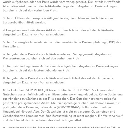
wurde aufgehoben oder der Preis wurde vom Verlag gesenkt. Die jeweils zutreffende
Alternative wird Ihnen auf der Artikelseite dargestellt. Angaben zu Preissenkungen
beziehen sich auf den vorherigen Preis.
Durch Öffnen der Leseprobe willigen Sie ein, dass Daten an den Anbieter der
3
Leseprobe übermittelt werden.
Der gebundene Preis dieses Artikels wird nach Ablauf des auf der Artikelseite
4
dargestellten Datums vom Verlag angehoben.
Der Preisvergleich bezieht sich auf die unverbindliche Preisempfehlung (UVP) des
5
Herstellers.
Der gebundene Preis dieses Artikels wurde vom Verlag gesenkt. Angaben zu
6
Preissenkungen beziehen sich auf den vorherigen Preis.
Die Preisbindung dieses Artikels wurde aufgehoben. Angaben zu Preissenkungen
7
beziehen sich auf den letzten gebundenen Preis.
Der gebundene Preis dieses Artikels wird nach Ablauf des auf der Artikelseite
8
dargestellten Datums vom Verlag angehoben.
Ihr Gutschein SOMMER13 gilt bis einschließlich 10.08.2026. Sie können den
12
Gutschein ausschließlich online einlösen unter www.hugendubel.de. Keine Bestellung
zur Abholung mit Zahlung in der Filiale möglich. Der Gutschein ist nicht gültig für
gesetzlich preisgebundene Artikel (deutschsprachige Bücher und eBooks) sowie für
preisgebundene Kalender, tolino shine (4016621130466), tolino select und das
Hugendubel Hörbuch Abo. Der Gutschein ist nicht mit anderen Gutscheinen und
Geschenkkarten kombinierbar. Eine Barauszahlung ist nicht möglich. Ein Weiterverkauf
und der Handel des Gutscheincodes sind nicht gestattet.
Leider können wir die Echtheit der Kundenbewertung aufgrund der großen Zahl an
15