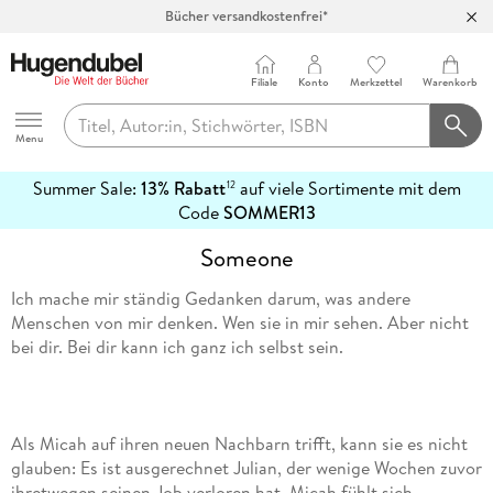
Bücher versandkostenfrei*
100 Tage Rückgaberecht***
Abholung in über 100 Filialen
Filiale
Konto
Merkzettel
Warenkorb
Hugendubel
Menu
Summer Sale:
13% Rabatt
auf viele Sortimente mit dem
12
mehr
Code
SOMMER13
erfahren
Someone
Ich mache mir ständig Gedanken darum, was andere
Menschen von mir denken. Wen sie in mir sehen. Aber nicht
bei dir. Bei dir kann ich ganz ich selbst sein.
Als Micah auf ihren neuen Nachbarn trifft, kann sie es nicht
glauben: Es ist ausgerechnet Julian, der wenige Wochen zuvor
ihretwegen seinen Job verloren hat. Micah fühlt sich