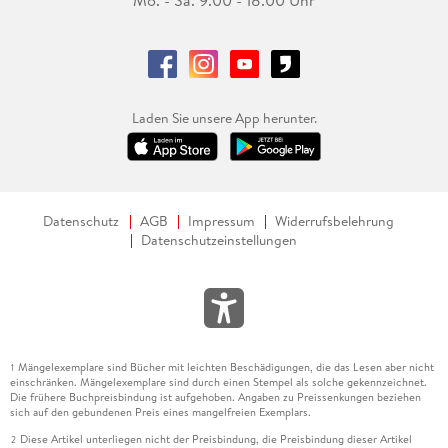
Mo. - Sa. 9.00 - 18.00 Uhr
Laden Sie unsere App herunter.
Datenschutz
AGB
Impressum
Widerrufsbelehrung
Datenschutzeinstellungen
Mängelexemplare sind Bücher mit leichten Beschädigungen, die das Lesen aber nicht
1
einschränken. Mängelexemplare sind durch einen Stempel als solche gekennzeichnet.
Die frühere Buchpreisbindung ist aufgehoben. Angaben zu Preissenkungen beziehen
sich auf den gebundenen Preis eines mangelfreien Exemplars.
Diese Artikel unterliegen nicht der Preisbindung, die Preisbindung dieser Artikel
2