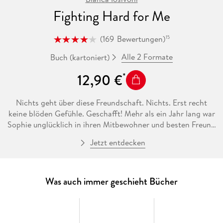
Fighting Hard for Me
(
169
Bewertungen
)
15
Alle 2 Formate
Buch (kartoniert)
12,90 €
Nichts geht über diese Freundschaft. Nichts. Erst recht
keine blöden Gefühle. Geschafft! Mehr als ein Jahr lang war
Sophie unglücklich in ihren Mitbewohner und besten Freund
Cole verliebt, aber nun ist sie endlich über ihn hinweg. Doch
Jetzt entdecken
ausgerechnet jetzt gesteht er ihr seine Gefühle! Sophie kann
es nicht fassen. Und erst recht nicht kann sie es wagen, ihr
Herz derart in Gefahr zu bringen, wo es doch so lange
gedauert hat, es zu heilen. Also schlägt sie Cole ihren selbst
Was auch immer geschieht Bücher
getesteten und für gut befundenen Zwölf-Punkte-Plan vor,
um ihm dabei zu helfen, sich wieder zu entlieben. Allerdings
hat sie nicht damit gerechnet, dass die gemeinsame Zeit mit