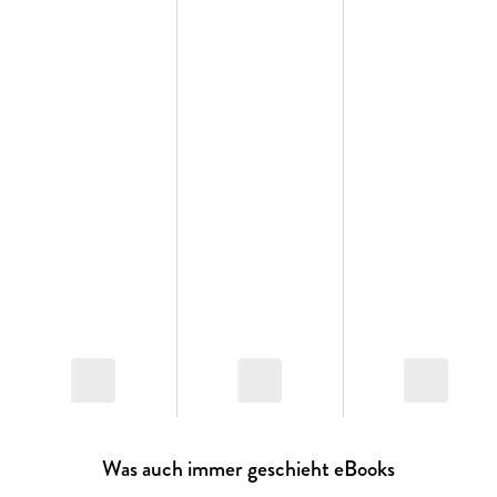
Cole das Kribbeln zwischen ihnen nicht löschen, sondern
neu entfachen könnte . . ."Die Geschichte von Sophie & Cole
hat mir Schmetterlinge in den Bauch und ein Lächeln aufs
Gesicht gezaubert. Ein absolutes Herzensbuch."
MARIESLITERATURDie WAS AUCH IMMER GESCHIEHT-
Reihe von SPIEGEL-Bestseller-Autorin Bianca Iosivoni:1.
Finding Back to Us2. Feeling Close to You3. Fighting Hard
for Me
Was auch immer geschieht eBooks