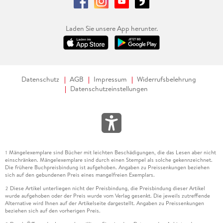
Laden Sie unsere App herunter.
Datenschutz
AGB
Impressum
Widerrufsbelehrung
Datenschutzeinstellungen
Mängelexemplare sind Bücher mit leichten Beschädigungen, die das Lesen aber nicht
1
einschränken. Mängelexemplare sind durch einen Stempel als solche gekennzeichnet.
Die frühere Buchpreisbindung ist aufgehoben. Angaben zu Preissenkungen beziehen
sich auf den gebundenen Preis eines mangelfreien Exemplars.
Diese Artikel unterliegen nicht der Preisbindung, die Preisbindung dieser Artikel
2
wurde aufgehoben oder der Preis wurde vom Verlag gesenkt. Die jeweils zutreffende
Alternative wird Ihnen auf der Artikelseite dargestellt. Angaben zu Preissenkungen
beziehen sich auf den vorherigen Preis.