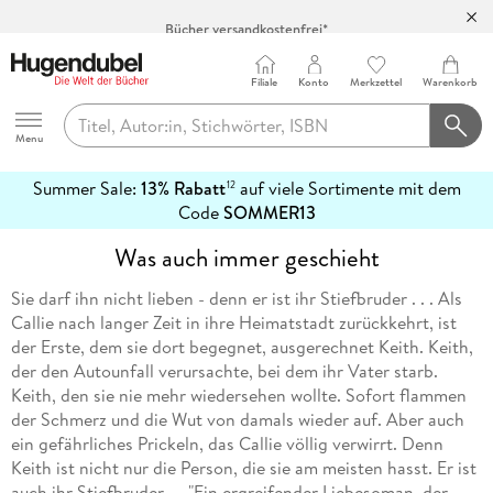
Bücher versandkostenfrei*
100 Tage Rückgaberecht***
Abholung in über 100 Filialen
Filiale
Konto
Merkzettel
Warenkorb
Hugendubel
Menu
Summer Sale:
13% Rabatt
auf viele Sortimente mit dem
12
mehr
Code
SOMMER13
erfahren
Was auch immer geschieht
Sie darf ihn nicht lieben - denn er ist ihr Stiefbruder . . . Als
Callie nach langer Zeit in ihre Heimatstadt zurückkehrt, ist
der Erste, dem sie dort begegnet, ausgerechnet Keith. Keith,
der den Autounfall verursachte, bei dem ihr Vater starb.
Keith, den sie nie mehr wiedersehen wollte. Sofort flammen
der Schmerz und die Wut von damals wieder auf. Aber auch
ein gefährliches Prickeln, das Callie völlig verwirrt. Denn
Keith ist nicht nur die Person, die sie am meisten hasst. Er ist
auch ihr Stiefbruder . . ."Ein ergreifender Liebesoman, der