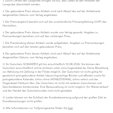
Durch Öffnen der Leseprobe willigen Sie ein, dass Daten an den Anbieter der
3
Leseprobe übermittelt werden.
Der gebundene Preis dieses Artikels wird nach Ablauf des auf der Artikelseite
4
dargestellten Datums vom Verlag angehoben.
Der Preisvergleich bezieht sich auf die unverbindliche Preisempfehlung (UVP) des
5
Herstellers.
Der gebundene Preis dieses Artikels wurde vom Verlag gesenkt. Angaben zu
6
Preissenkungen beziehen sich auf den vorherigen Preis.
Die Preisbindung dieses Artikels wurde aufgehoben. Angaben zu Preissenkungen
7
beziehen sich auf den letzten gebundenen Preis.
Der gebundene Preis dieses Artikels wird nach Ablauf des auf der Artikelseite
8
dargestellten Datums vom Verlag angehoben.
Ihr Gutschein SOMMER13 gilt bis einschließlich 10.08.2026. Sie können den
12
Gutschein ausschließlich online einlösen unter www.hugendubel.de. Keine Bestellung
zur Abholung mit Zahlung in der Filiale möglich. Der Gutschein ist nicht gültig für
gesetzlich preisgebundene Artikel (deutschsprachige Bücher und eBooks) sowie für
preisgebundene Kalender, tolino shine (4016621130466), tolino select und das
Hugendubel Hörbuch Abo. Der Gutschein ist nicht mit anderen Gutscheinen und
Geschenkkarten kombinierbar. Eine Barauszahlung ist nicht möglich. Ein Weiterverkauf
und der Handel des Gutscheincodes sind nicht gestattet.
Leider können wir die Echtheit der Kundenbewertung aufgrund der großen Zahl an
15
Einzelbewertungen nicht prüfen.
Alle Informationen zur Tiefpreisgarantie finden Sie
hier
16