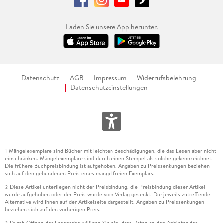
Laden Sie unsere App herunter.
Datenschutz
AGB
Impressum
Widerrufsbelehrung
Datenschutzeinstellungen
Mängelexemplare sind Bücher mit leichten Beschädigungen, die das Lesen aber nicht
1
einschränken. Mängelexemplare sind durch einen Stempel als solche gekennzeichnet.
Die frühere Buchpreisbindung ist aufgehoben. Angaben zu Preissenkungen beziehen
sich auf den gebundenen Preis eines mangelfreien Exemplars.
Diese Artikel unterliegen nicht der Preisbindung, die Preisbindung dieser Artikel
2
wurde aufgehoben oder der Preis wurde vom Verlag gesenkt. Die jeweils zutreffende
Alternative wird Ihnen auf der Artikelseite dargestellt. Angaben zu Preissenkungen
beziehen sich auf den vorherigen Preis.
Durch Öffnen der Leseprobe willigen Sie ein, dass Daten an den Anbieter der
3