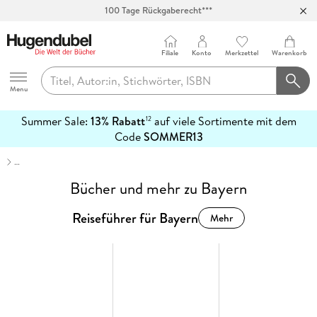
100 Tage Rückgaberecht***
Abholung in über 100 Filialen
Filiale
Konto
Merkzettel
Warenkorb
Hugendubel
Menu
Summer Sale:
13% Rabatt
auf viele Sortimente mit dem
12
mehr
Code
SOMMER13
erfahren
…
Bücher und mehr zu Bayern
Reiseführer für Bayern
Mehr