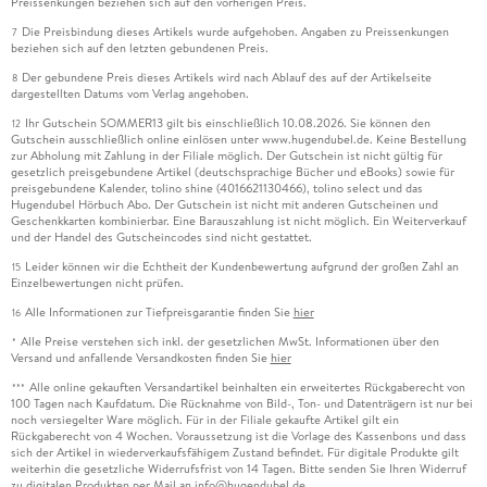
Preissenkungen beziehen sich auf den vorherigen Preis.
Die Preisbindung dieses Artikels wurde aufgehoben. Angaben zu Preissenkungen
7
beziehen sich auf den letzten gebundenen Preis.
Der gebundene Preis dieses Artikels wird nach Ablauf des auf der Artikelseite
8
dargestellten Datums vom Verlag angehoben.
Ihr Gutschein SOMMER13 gilt bis einschließlich 10.08.2026. Sie können den
12
Gutschein ausschließlich online einlösen unter www.hugendubel.de. Keine Bestellung
zur Abholung mit Zahlung in der Filiale möglich. Der Gutschein ist nicht gültig für
gesetzlich preisgebundene Artikel (deutschsprachige Bücher und eBooks) sowie für
preisgebundene Kalender, tolino shine (4016621130466), tolino select und das
Hugendubel Hörbuch Abo. Der Gutschein ist nicht mit anderen Gutscheinen und
Geschenkkarten kombinierbar. Eine Barauszahlung ist nicht möglich. Ein Weiterverkauf
und der Handel des Gutscheincodes sind nicht gestattet.
Leider können wir die Echtheit der Kundenbewertung aufgrund der großen Zahl an
15
Einzelbewertungen nicht prüfen.
Alle Informationen zur Tiefpreisgarantie finden Sie
hier
16
Alle Preise verstehen sich inkl. der gesetzlichen MwSt. Informationen über den
*
Versand und anfallende Versandkosten finden Sie
hier
Alle online gekauften Versandartikel beinhalten ein erweitertes Rückgaberecht von
***
100 Tagen nach Kaufdatum. Die Rücknahme von Bild-, Ton- und Datenträgern ist nur bei
noch versiegelter Ware möglich. Für in der Filiale gekaufte Artikel gilt ein
Rückgaberecht von 4 Wochen. Voraussetzung ist die Vorlage des Kassenbons und dass
sich der Artikel in wiederverkaufsfähigem Zustand befindet. Für digitale Produkte gilt
weiterhin die gesetzliche Widerrufsfrist von 14 Tagen. Bitte senden Sie Ihren Widerruf
zu digitalen Produkten per Mail an info@hugendubel.de.