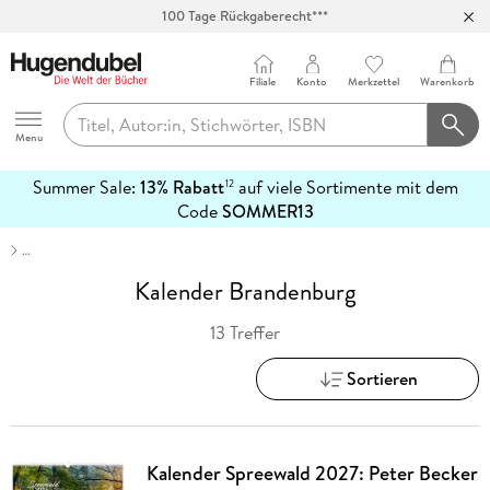
100 Tage Rückgaberecht***
Abholung in über 100 Filialen
Filiale
Konto
Merkzettel
Warenkorb
Hugendubel
Menu
Summer Sale:
13% Rabatt
auf viele Sortimente mit dem
12
mehr
Code
SOMMER13
erfahren
…
Kalender Brandenburg
13 Treffer
Sortieren
Kalender Spreewald 2027: Peter Becker