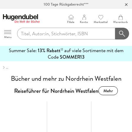
100 Tage Rückgaberecht***
Abholung in über 100 Filialen
Filiale
Konto
Merkzettel
Warenkorb
Hugendubel
Menu
Summer Sale:
13% Rabatt
auf viele Sortimente mit dem
12
mehr
Code
SOMMER13
erfahren
…
Bücher und mehr zu Nordrhein Westfalen
Reiseführer für Nordrhein Westfalen
Mehr