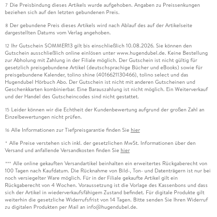
Die Preisbindung dieses Artikels wurde aufgehoben. Angaben zu Preissenkungen
7
beziehen sich auf den letzten gebundenen Preis.
Der gebundene Preis dieses Artikels wird nach Ablauf des auf der Artikelseite
8
dargestellten Datums vom Verlag angehoben.
Ihr Gutschein SOMMER13 gilt bis einschließlich 10.08.2026. Sie können den
12
Gutschein ausschließlich online einlösen unter www.hugendubel.de. Keine Bestellung
zur Abholung mit Zahlung in der Filiale möglich. Der Gutschein ist nicht gültig für
gesetzlich preisgebundene Artikel (deutschsprachige Bücher und eBooks) sowie für
preisgebundene Kalender, tolino shine (4016621130466), tolino select und das
Hugendubel Hörbuch Abo. Der Gutschein ist nicht mit anderen Gutscheinen und
Geschenkkarten kombinierbar. Eine Barauszahlung ist nicht möglich. Ein Weiterverkauf
und der Handel des Gutscheincodes sind nicht gestattet.
Leider können wir die Echtheit der Kundenbewertung aufgrund der großen Zahl an
15
Einzelbewertungen nicht prüfen.
Alle Informationen zur Tiefpreisgarantie finden Sie
hier
16
Alle Preise verstehen sich inkl. der gesetzlichen MwSt. Informationen über den
*
Versand und anfallende Versandkosten finden Sie
hier
Alle online gekauften Versandartikel beinhalten ein erweitertes Rückgaberecht von
***
100 Tagen nach Kaufdatum. Die Rücknahme von Bild-, Ton- und Datenträgern ist nur bei
noch versiegelter Ware möglich. Für in der Filiale gekaufte Artikel gilt ein
Rückgaberecht von 4 Wochen. Voraussetzung ist die Vorlage des Kassenbons und dass
sich der Artikel in wiederverkaufsfähigem Zustand befindet. Für digitale Produkte gilt
weiterhin die gesetzliche Widerrufsfrist von 14 Tagen. Bitte senden Sie Ihren Widerruf
zu digitalen Produkten per Mail an info@hugendubel.de.