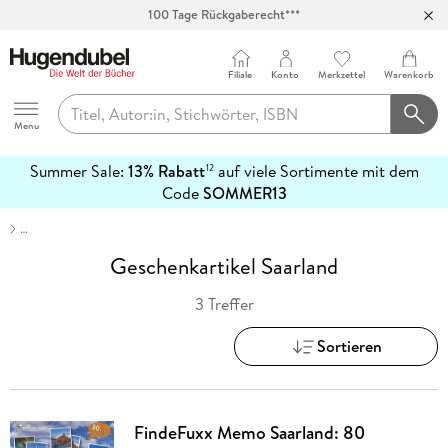
100 Tage Rückgaberecht***
Abholung in über 100 Filialen
Filiale
Konto
Merkzettel
Warenkorb
Hugendubel
Menu
Summer Sale:
13% Rabatt
auf viele Sortimente mit dem
12
mehr
Code
SOMMER13
erfahren
…
Geschenkartikel Saarland
3 Treffer
Sortieren
FindeFuxx Memo Saarland: 80