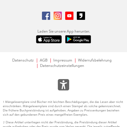
Laden Sie unsere App herunter.
Datenschutz
AGB
Impressum
Widerrufsbelehrung
Datenschutzeinstellungen
Mängelexemplare sind Bücher mit leichten Beschädigungen, die das Lesen aber nicht
1
einschränken. Mängelexemplare sind durch einen Stempel als solche gekennzeichnet.
Die frühere Buchpreisbindung ist aufgehoben. Angaben zu Preissenkungen beziehen
sich auf den gebundenen Preis eines mangelfreien Exemplars.
Diese Artikel unterliegen nicht der Preisbindung, die Preisbindung dieser Artikel
2
wurde aufgehoben oder der Preis wurde vom Verlag gesenkt. Die jeweils zutreffende