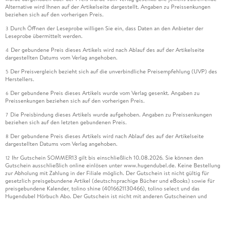
Alternative wird Ihnen auf der Artikelseite dargestellt. Angaben zu Preissenkungen
beziehen sich auf den vorherigen Preis.
Durch Öffnen der Leseprobe willigen Sie ein, dass Daten an den Anbieter der
3
Leseprobe übermittelt werden.
Der gebundene Preis dieses Artikels wird nach Ablauf des auf der Artikelseite
4
dargestellten Datums vom Verlag angehoben.
Der Preisvergleich bezieht sich auf die unverbindliche Preisempfehlung (UVP) des
5
Herstellers.
Der gebundene Preis dieses Artikels wurde vom Verlag gesenkt. Angaben zu
6
Preissenkungen beziehen sich auf den vorherigen Preis.
Die Preisbindung dieses Artikels wurde aufgehoben. Angaben zu Preissenkungen
7
beziehen sich auf den letzten gebundenen Preis.
Der gebundene Preis dieses Artikels wird nach Ablauf des auf der Artikelseite
8
dargestellten Datums vom Verlag angehoben.
Ihr Gutschein SOMMER13 gilt bis einschließlich 10.08.2026. Sie können den
12
Gutschein ausschließlich online einlösen unter www.hugendubel.de. Keine Bestellung
zur Abholung mit Zahlung in der Filiale möglich. Der Gutschein ist nicht gültig für
gesetzlich preisgebundene Artikel (deutschsprachige Bücher und eBooks) sowie für
preisgebundene Kalender, tolino shine (4016621130466), tolino select und das
Hugendubel Hörbuch Abo. Der Gutschein ist nicht mit anderen Gutscheinen und
Geschenkkarten kombinierbar. Eine Barauszahlung ist nicht möglich. Ein Weiterverkauf
und der Handel des Gutscheincodes sind nicht gestattet.
Leider können wir die Echtheit der Kundenbewertung aufgrund der großen Zahl an
15