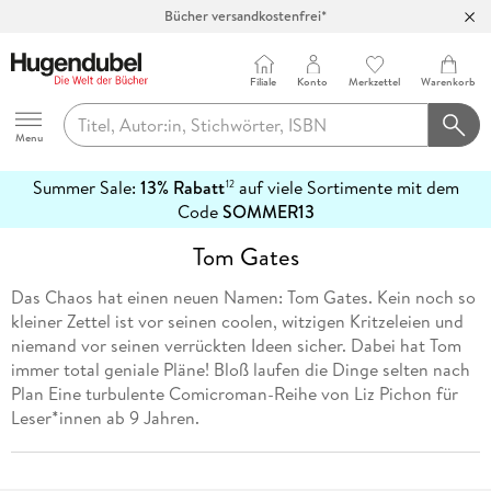
Bücher versandkostenfrei*
100 Tage Rückgaberecht***
Abholung in über 100 Filialen
Filiale
Konto
Merkzettel
Warenkorb
Hugendubel
Menu
Summer Sale:
13% Rabatt
auf viele Sortimente mit dem
12
mehr
Code
SOMMER13
erfahren
Tom Gates
Das Chaos hat einen neuen Namen: Tom Gates. Kein noch so
kleiner Zettel ist vor seinen coolen, witzigen Kritzeleien und
niemand vor seinen verrückten Ideen sicher. Dabei hat Tom
immer total geniale Pläne! Bloß laufen die Dinge selten nach
Plan Eine turbulente Comicroman-Reihe von Liz Pichon für
Leser*innen ab 9 Jahren.