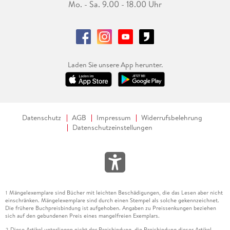
Mo. - Sa. 9.00 - 18.00 Uhr
Laden Sie unsere App herunter.
Datenschutz
AGB
Impressum
Widerrufsbelehrung
Datenschutzeinstellungen
Mängelexemplare sind Bücher mit leichten Beschädigungen, die das Lesen aber nicht
1
einschränken. Mängelexemplare sind durch einen Stempel als solche gekennzeichnet.
Die frühere Buchpreisbindung ist aufgehoben. Angaben zu Preissenkungen beziehen
sich auf den gebundenen Preis eines mangelfreien Exemplars.
Diese Artikel unterliegen nicht der Preisbindung, die Preisbindung dieser Artikel
2