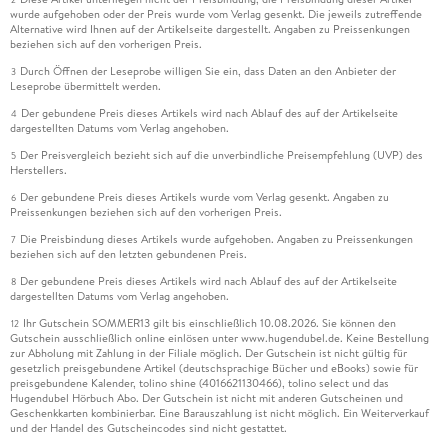
wurde aufgehoben oder der Preis wurde vom Verlag gesenkt. Die jeweils zutreffende
Alternative wird Ihnen auf der Artikelseite dargestellt. Angaben zu Preissenkungen
beziehen sich auf den vorherigen Preis.
Durch Öffnen der Leseprobe willigen Sie ein, dass Daten an den Anbieter der
3
Leseprobe übermittelt werden.
Der gebundene Preis dieses Artikels wird nach Ablauf des auf der Artikelseite
4
dargestellten Datums vom Verlag angehoben.
Der Preisvergleich bezieht sich auf die unverbindliche Preisempfehlung (UVP) des
5
Herstellers.
Der gebundene Preis dieses Artikels wurde vom Verlag gesenkt. Angaben zu
6
Preissenkungen beziehen sich auf den vorherigen Preis.
Die Preisbindung dieses Artikels wurde aufgehoben. Angaben zu Preissenkungen
7
beziehen sich auf den letzten gebundenen Preis.
Der gebundene Preis dieses Artikels wird nach Ablauf des auf der Artikelseite
8
dargestellten Datums vom Verlag angehoben.
Ihr Gutschein SOMMER13 gilt bis einschließlich 10.08.2026. Sie können den
12
Gutschein ausschließlich online einlösen unter www.hugendubel.de. Keine Bestellung
zur Abholung mit Zahlung in der Filiale möglich. Der Gutschein ist nicht gültig für
gesetzlich preisgebundene Artikel (deutschsprachige Bücher und eBooks) sowie für
preisgebundene Kalender, tolino shine (4016621130466), tolino select und das
Hugendubel Hörbuch Abo. Der Gutschein ist nicht mit anderen Gutscheinen und
Geschenkkarten kombinierbar. Eine Barauszahlung ist nicht möglich. Ein Weiterverkauf
und der Handel des Gutscheincodes sind nicht gestattet.