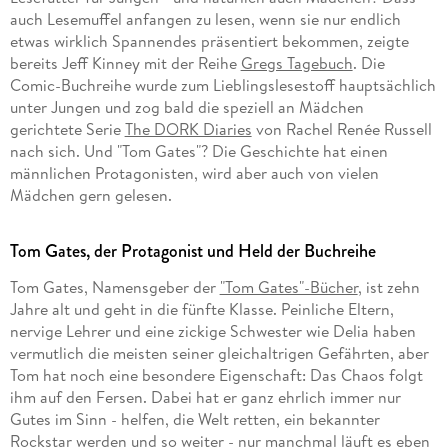
auch Lesemuffel anfangen zu lesen, wenn sie nur endlich
etwas wirklich Spannendes präsentiert bekommen, zeigte
bereits Jeff Kinney mit der Reihe
Gregs Tagebuch
. Die
Comic-Buchreihe wurde zum Lieblingslesestoff hauptsächlich
unter Jungen und zog bald die speziell an Mädchen
gerichtete Serie
The DORK Diaries
von Rachel Renée Russell
nach sich. Und "Tom Gates"? Die Geschichte hat einen
männlichen Protagonisten, wird aber auch von vielen
Mädchen gern gelesen.
Tom Gates, der Protagonist und Held der Buchreihe
Tom Gates, Namensgeber der
"Tom Gates"-Bücher
, ist zehn
Jahre alt und geht in die fünfte Klasse. Peinliche Eltern,
nervige Lehrer und eine zickige Schwester wie Delia haben
vermutlich die meisten seiner gleichaltrigen Gefährten, aber
Tom hat noch eine besondere Eigenschaft: Das Chaos folgt
ihm auf den Fersen. Dabei hat er ganz ehrlich immer nur
Gutes im Sinn - helfen, die Welt retten, ein bekannter
Rockstar werden und so weiter - nur manchmal läuft es eben