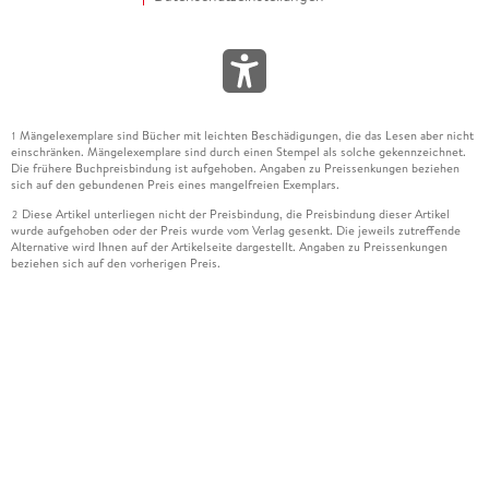
Mängelexemplare sind Bücher mit leichten Beschädigungen, die das Lesen aber nicht
1
einschränken. Mängelexemplare sind durch einen Stempel als solche gekennzeichnet.
Die frühere Buchpreisbindung ist aufgehoben. Angaben zu Preissenkungen beziehen
sich auf den gebundenen Preis eines mangelfreien Exemplars.
Diese Artikel unterliegen nicht der Preisbindung, die Preisbindung dieser Artikel
2
wurde aufgehoben oder der Preis wurde vom Verlag gesenkt. Die jeweils zutreffende
Alternative wird Ihnen auf der Artikelseite dargestellt. Angaben zu Preissenkungen
beziehen sich auf den vorherigen Preis.
Durch Öffnen der Leseprobe willigen Sie ein, dass Daten an den Anbieter der
3
Leseprobe übermittelt werden.
Der gebundene Preis dieses Artikels wird nach Ablauf des auf der Artikelseite
4
dargestellten Datums vom Verlag angehoben.
Der Preisvergleich bezieht sich auf die unverbindliche Preisempfehlung (UVP) des
5
Herstellers.
Der gebundene Preis dieses Artikels wurde vom Verlag gesenkt. Angaben zu
6
Preissenkungen beziehen sich auf den vorherigen Preis.
Die Preisbindung dieses Artikels wurde aufgehoben. Angaben zu Preissenkungen
7