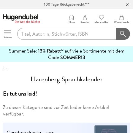
100 Tage Rückgaberecht***
Abholung in über 100 Filialen
Filiale
Konto
Merkzettel
Warenkorb
Hugendubel
Menu
Summer Sale:
13% Rabatt
auf viele Sortimente mit dem
12
mehr
Code
SOMMER13
erfahren
…
Harenberg Sprachkalender
Es tut uns leid!
Zu dieser Kategorie sind zur Zeit leider keine Artikel
verfügbar.
Geschenkkarte - zum