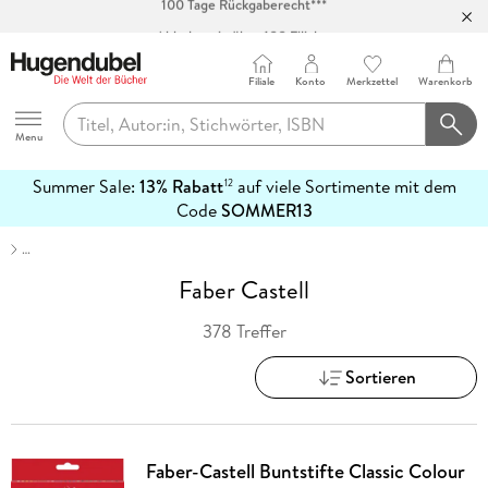
Abholung in über 100 Filialen
Filiale
Konto
Merkzettel
Warenkorb
Hugendubel
Menu
Summer Sale:
13% Rabatt
auf viele Sortimente mit dem
12
mehr
Code
SOMMER13
erfahren
…
Faber Castell
378 Treffer
Sortieren
Faber-Castell Buntstifte Classic Colour