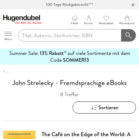
100 Tage Rückgaberecht***
Abholung in über 100 Filialen
Filiale
Konto
Merkzettel
Warenkorb
Hugendubel
Menu
Summer Sale:
13% Rabatt
auf viele Sortimente mit dem
12
mehr
Code
SOMMER13
erfahren
…
John Strelecky - Fremdsprachige eBooks
8 Treffer
Sortieren
The Café on the Edge of the World: A