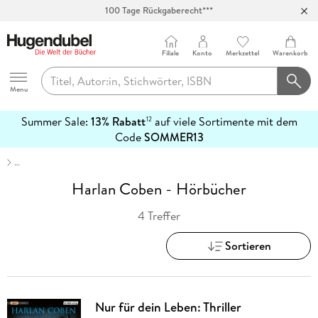
100 Tage Rückgaberecht***
Abholung in über 100 Filialen
Filiale
Konto
Merkzettel
Warenkorb
Hugendubel
Menu
Summer Sale:
13% Rabatt
auf viele Sortimente mit dem
12
mehr
Code
SOMMER13
erfahren
…
Harlan Coben - Hörbücher
4 Treffer
Sortieren
Nur für dein Leben: Thriller