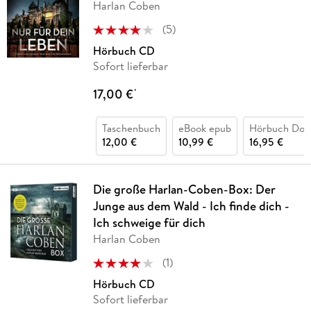
Harlan Coben
(
5
)
Hörbuch CD
Sofort lieferbar
17,00 €
*
Taschenbuch
eBook epub
Hörbuch Dow
12,00 €
10,99 €
16,95 €
Die große Harlan-Coben-Box: Der
Junge aus dem Wald - Ich finde dich -
Ich schweige für dich
Harlan Coben
(
1
)
Hörbuch CD
Sofort lieferbar