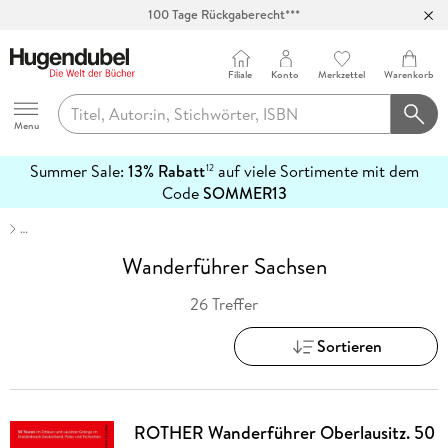
Abholung in über 100 Filialen
Filiale
Konto
Merkzettel
Warenkorb
Hugendubel
Menu
Summer Sale:
13% Rabatt
auf viele Sortimente mit dem
12
mehr
Code
SOMMER13
erfahren
…
Wanderführer Sachsen
26 Treffer
Sortieren
ROTHER Wanderführer Oberlausitz. 50