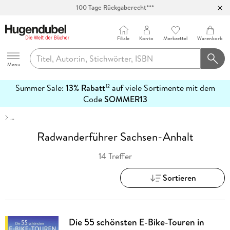
100 Tage Rückgaberecht***
Abholung in über 100 Filialen
Filiale
Konto
Merkzettel
Warenkorb
Hugendubel
Menu
Summer Sale:
13% Rabatt
auf viele Sortimente mit dem
12
mehr
Code
SOMMER13
erfahren
…
Radwanderführer Sachsen-Anhalt
14 Treffer
Sortieren
Die 55 schönsten E-Bike-Touren in