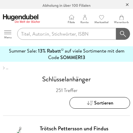
Abholung in über 100 Filialen
Filiale
Konto
Merkzettel
Warenkorb
Hugendubel
Menu
Summer Sale:
13% Rabatt
auf viele Sortimente mit dem
12
mehr
Code
SOMMER13
erfahren
…
Schlüsselanhänger
251 Treffer
Sortieren
Trötsch Pettersson und Findus