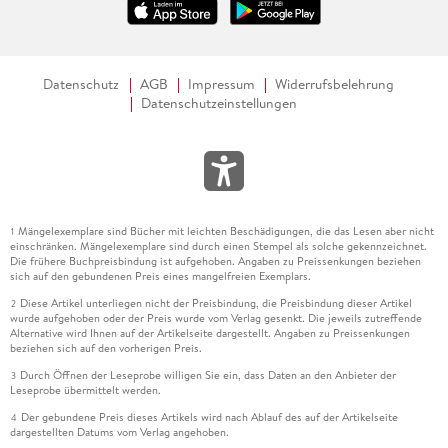
Datenschutz
AGB
Impressum
Widerrufsbelehrung
Datenschutzeinstellungen
Mängelexemplare sind Bücher mit leichten Beschädigungen, die das Lesen aber nicht
1
einschränken. Mängelexemplare sind durch einen Stempel als solche gekennzeichnet.
Die frühere Buchpreisbindung ist aufgehoben. Angaben zu Preissenkungen beziehen
sich auf den gebundenen Preis eines mangelfreien Exemplars.
Diese Artikel unterliegen nicht der Preisbindung, die Preisbindung dieser Artikel
2
wurde aufgehoben oder der Preis wurde vom Verlag gesenkt. Die jeweils zutreffende
Alternative wird Ihnen auf der Artikelseite dargestellt. Angaben zu Preissenkungen
beziehen sich auf den vorherigen Preis.
Durch Öffnen der Leseprobe willigen Sie ein, dass Daten an den Anbieter der
3
Leseprobe übermittelt werden.
Der gebundene Preis dieses Artikels wird nach Ablauf des auf der Artikelseite
4
dargestellten Datums vom Verlag angehoben.