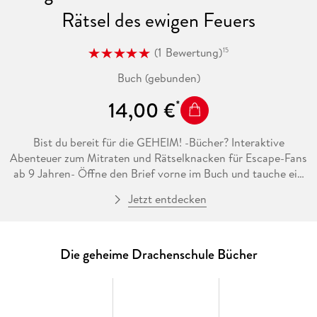
Rätsel des ewigen Feuers
(
1
Bewertung
)
15
Buch (gebunden)
14,00 €
Bist du bereit für die GEHEIM! -Bücher? Interaktive
Abenteuer zum Mitraten und Rätselknacken für Escape-Fans
ab 9 Jahren- Öffne den Brief vorne im Buch und tauche ein
in ein fantastisches Abenteuer. - Löse die Rätsel am Ende
Jetzt entdecken
jedes Kapitels- Keine Lust zu rätseln? Kein Problem! Nutze
die Tipps oder erfahre die Lösung zu Beginn des
Folgekapitels. 1 Mysteriöser Brief - 23 packende Rätsel - 100
% Nervenkitzel warten auf dich! Der älteste aller
Die geheime Drachenschule Bücher
Drachenreiter hat einen wichtigen Auftrag für Henry und
seine Freunde: Sie sollen sich auf die Suche nach der ewigen
Flamme begeben. Einst wurde sie entzündet, um das Bündnis
der Sieben Feuer zu besiegeln. Doch sollte die Flamme