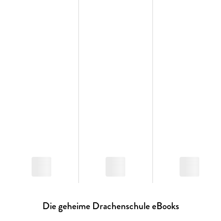
erlöschen, erlischt auch das heilige Band zwischen Drachen
und Menschen. Eine fieberhafte Suche beginnt: Botschaften
müssen entziffert, magische Gegenstände geschmiedet und
Geheimgänge gefunden werden. Schnell ist klar, dass die
Freunde den Auftrag nur gemeinsam werden erfüllen
können. Dumm nur, dass Henry und Arthur in Streit geraten
und die Kluft zwischen den beiden mit jeder gelösten
Aufgabe größer wird. Können sie das Bündnis noch retten?
Mit drachenstarken Illustrationen von Pascal NöldnerDieser
Titel ist bei Antolin gelistet.
Die geheime Drachenschule eBooks