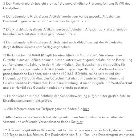
Der Preisvergleich bezieht sich auf die unverbindliche Preisempfehlung (UVP) des
5
Herstellers.
Der gebundene Preis dieses Artikels wurde vom Verlag gesenkt. Angaben zu
6
Preissenkungen beziehen sich auf den vorherigen Preis.
Die Preisbindung dieses Artikels wurde aufgehoben. Angaben zu Preissenkungen
7
beziehen sich auf den letzten gebundenen Preis.
Der gebundene Preis dieses Artikels wird nach Ablauf des auf der Artikelseite
8
dargestellten Datums vom Verlag angehoben.
Ihr Gutschein SOMMER13 gilt bis einschließlich 10.08.2026. Sie können den
12
Gutschein ausschließlich online einlösen unter www.hugendubel.de. Keine Bestellung
zur Abholung mit Zahlung in der Filiale möglich. Der Gutschein ist nicht gültig für
gesetzlich preisgebundene Artikel (deutschsprachige Bücher und eBooks) sowie für
preisgebundene Kalender, tolino shine (4016621130466), tolino select und das
Hugendubel Hörbuch Abo. Der Gutschein ist nicht mit anderen Gutscheinen und
Geschenkkarten kombinierbar. Eine Barauszahlung ist nicht möglich. Ein Weiterverkauf
und der Handel des Gutscheincodes sind nicht gestattet.
Leider können wir die Echtheit der Kundenbewertung aufgrund der großen Zahl an
15
Einzelbewertungen nicht prüfen.
Alle Informationen zur Tiefpreisgarantie finden Sie
hier
16
Alle Preise verstehen sich inkl. der gesetzlichen MwSt. Informationen über den
*
Versand und anfallende Versandkosten finden Sie
hier
Alle online gekauften Versandartikel beinhalten ein erweitertes Rückgaberecht von
***
100 Tagen nach Kaufdatum. Die Rücknahme von Bild-, Ton- und Datenträgern ist nur bei