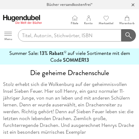
Bücher versandkostenfrei*
100 Tage Rückgaberecht***
Abholung in über 100 Filialen
Filiale
Konto
Merkzettel
Warenkorb
Hugendubel
Menu
Summer Sale:
13% Rabatt
auf viele Sortimente mit dem
12
mehr
Code
SOMMER13
erfahren
Die geheime Drachenschule
Stolz erhebt sich die Wolkenburg auf der geheimnisvollen
Insel Sieben Feuer. Hier soll Henry, ein ganz normaler 11-
jähriger Junge, von nun an leben und mit anderen Schülern
lernen. Denn er wurde auserwählt, ein Drachenreiter zu
werden. Richtig gehört! Denn auf Sieben Feuer leben sie: die
letzten noch lebenden Drachen. Ziemlich große,
furchterregende Drachen. Und ausgerechnet Henrys Drache
ist ein besonders mürrisches Exemplar