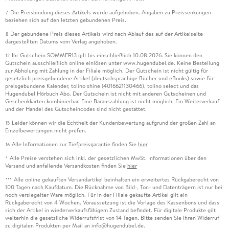
Die Preisbindung dieses Artikels wurde aufgehoben. Angaben zu Preissenkungen
7
beziehen sich auf den letzten gebundenen Preis.
Der gebundene Preis dieses Artikels wird nach Ablauf des auf der Artikelseite
8
dargestellten Datums vom Verlag angehoben.
Ihr Gutschein SOMMER13 gilt bis einschließlich 10.08.2026. Sie können den
12
Gutschein ausschließlich online einlösen unter www.hugendubel.de. Keine Bestellung
zur Abholung mit Zahlung in der Filiale möglich. Der Gutschein ist nicht gültig für
gesetzlich preisgebundene Artikel (deutschsprachige Bücher und eBooks) sowie für
preisgebundene Kalender, tolino shine (4016621130466), tolino select und das
Hugendubel Hörbuch Abo. Der Gutschein ist nicht mit anderen Gutscheinen und
Geschenkkarten kombinierbar. Eine Barauszahlung ist nicht möglich. Ein Weiterverkauf
und der Handel des Gutscheincodes sind nicht gestattet.
Leider können wir die Echtheit der Kundenbewertung aufgrund der großen Zahl an
15
Einzelbewertungen nicht prüfen.
Alle Informationen zur Tiefpreisgarantie finden Sie
hier
16
Alle Preise verstehen sich inkl. der gesetzlichen MwSt. Informationen über den
*
Versand und anfallende Versandkosten finden Sie
hier
Alle online gekauften Versandartikel beinhalten ein erweitertes Rückgaberecht von
***
100 Tagen nach Kaufdatum. Die Rücknahme von Bild-, Ton- und Datenträgern ist nur bei
noch versiegelter Ware möglich. Für in der Filiale gekaufte Artikel gilt ein
Rückgaberecht von 4 Wochen. Voraussetzung ist die Vorlage des Kassenbons und dass
sich der Artikel in wiederverkaufsfähigem Zustand befindet. Für digitale Produkte gilt
weiterhin die gesetzliche Widerrufsfrist von 14 Tagen. Bitte senden Sie Ihren Widerruf
zu digitalen Produkten per Mail an info@hugendubel.de.