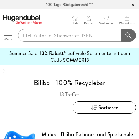
100 Tage Rückgaberecht***
Abholung in über 100 Filialen
Filiale
Konto
Merkzettel
Warenkorb
Hugendubel
Menu
Summer Sale:
13% Rabatt
auf viele Sortimente mit dem
12
mehr
Code
SOMMER13
erfahren
…
Bilibo - 100% Recyclebar
13 Treffer
Sortieren
Moluk - Bilibo Balance- und Spielschale