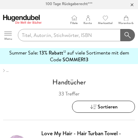
Abholung in über 100 Filialen
Filiale
Konto
Merkzettel
Warenkorb
Hugendubel
Menu
Summer Sale:
13% Rabatt
auf viele Sortimente mit dem
12
mehr
Code
SOMMER13
erfahren
…
Handtücher
33 Treffer
Sortieren
Love My Hair - Hair Turban Towel -