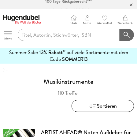
Abholung in über 100 Filialen
Filiale
Konto
Merkzettel
Warenkorb
Hugendubel
Menu
Summer Sale:
13% Rabatt
auf viele Sortimente mit dem
12
mehr
Code
SOMMER13
erfahren
…
Musikinstrumente
110 Treffer
Sortieren
ARTIST AHEAD® Noten Aufkleber für