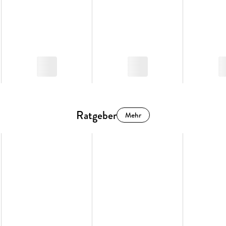
Ratgeber
Mehr