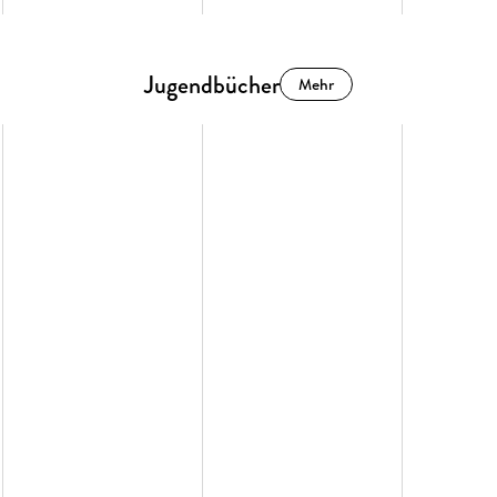
Jugendbücher
Mehr