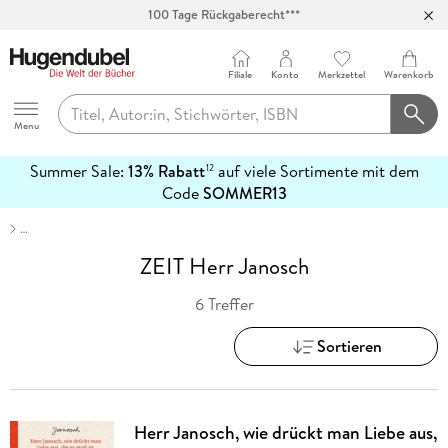
100 Tage Rückgaberecht***
Abholung in über 100 Filialen
Filiale
Konto
Merkzettel
Warenkorb
Hugendubel
Menu
Summer Sale:
13% Rabatt
auf viele Sortimente mit dem
12
mehr
Code
SOMMER13
erfahren
…
ZEIT Herr Janosch
6 Treffer
Sortieren
Herr Janosch, wie drückt man Liebe aus,