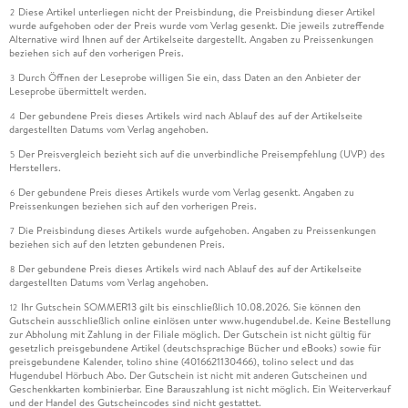
Diese Artikel unterliegen nicht der Preisbindung, die Preisbindung dieser Artikel
2
wurde aufgehoben oder der Preis wurde vom Verlag gesenkt. Die jeweils zutreffende
Alternative wird Ihnen auf der Artikelseite dargestellt. Angaben zu Preissenkungen
beziehen sich auf den vorherigen Preis.
Durch Öffnen der Leseprobe willigen Sie ein, dass Daten an den Anbieter der
3
Leseprobe übermittelt werden.
Der gebundene Preis dieses Artikels wird nach Ablauf des auf der Artikelseite
4
dargestellten Datums vom Verlag angehoben.
Der Preisvergleich bezieht sich auf die unverbindliche Preisempfehlung (UVP) des
5
Herstellers.
Der gebundene Preis dieses Artikels wurde vom Verlag gesenkt. Angaben zu
6
Preissenkungen beziehen sich auf den vorherigen Preis.
Die Preisbindung dieses Artikels wurde aufgehoben. Angaben zu Preissenkungen
7
beziehen sich auf den letzten gebundenen Preis.
Der gebundene Preis dieses Artikels wird nach Ablauf des auf der Artikelseite
8
dargestellten Datums vom Verlag angehoben.
Ihr Gutschein SOMMER13 gilt bis einschließlich 10.08.2026. Sie können den
12
Gutschein ausschließlich online einlösen unter www.hugendubel.de. Keine Bestellung
zur Abholung mit Zahlung in der Filiale möglich. Der Gutschein ist nicht gültig für
gesetzlich preisgebundene Artikel (deutschsprachige Bücher und eBooks) sowie für
preisgebundene Kalender, tolino shine (4016621130466), tolino select und das
Hugendubel Hörbuch Abo. Der Gutschein ist nicht mit anderen Gutscheinen und
Geschenkkarten kombinierbar. Eine Barauszahlung ist nicht möglich. Ein Weiterverkauf
und der Handel des Gutscheincodes sind nicht gestattet.