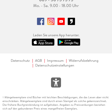
Mo. - Sa. 9.00 - 18.00 Uhr
Laden Sie unsere App herunter.
Datenschutz
AGB
Impressum
Widerrufsbelehrung
Datenschutzeinstellungen
Mängelexemplare sind Bücher mit leichten Beschädigungen, die das Lesen aber nicht
1
einschränken. Mängelexemplare sind durch einen Stempel als solche gekennzeichnet.
Die frühere Buchpreisbindung ist aufgehoben. Angaben zu Preissenkungen beziehen
sich auf den gebundenen Preis eines mangelfreien Exemplars.