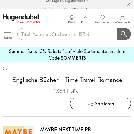
Abholung in über 100 Filialen
Filiale
Konto
Merkzettel
Warenkorb
Hugendubel
Menu
Summer Sale:
13% Rabatt
auf viele Sortimente mit dem
12
mehr
Code
SOMMER13
erfahren
…
Englische Bücher - Time Travel Romance
1.654 Treffer
Sortieren
MAYBE NEXT TIME PB