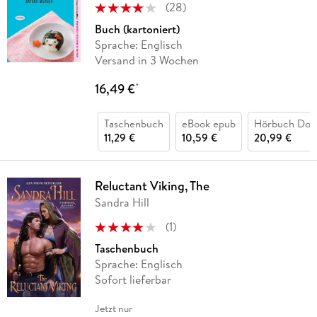
(
28
)
Buch (kartoniert)
Sprache: Englisch
Versand in 3 Wochen
16,49 €
*
Taschenbuch
eBook epub
Hörbuch Dow
11,29 €
10,59 €
20,99 €
Reluctant Viking, The
Sandra Hill
(
1
)
Taschenbuch
Sprache: Englisch
Sofort lieferbar
Jetzt nur