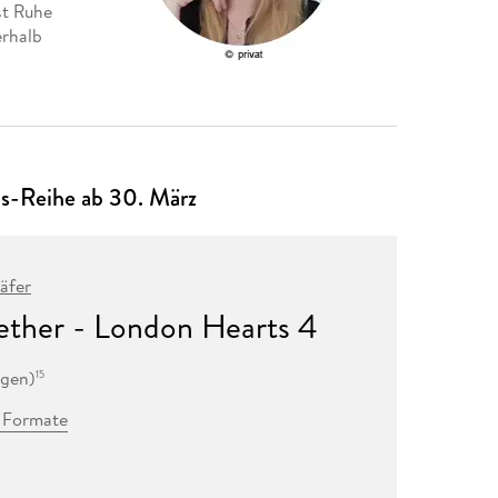
st Ruhe
erhalb
s-Reihe ab 30. März
äfer
gether - London Hearts 4
ngen
)
15
2 Formate