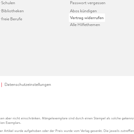
r Schulen
Passwort vergessen
r Bibliotheken
Abos kündigen
Vertrag widerrufen
r freie Berufe
Alle Hilfethemen
Datenschutzeinstellungen
en aber nicht einschränken. Mängelexemplare sind durch einen Stempel als solche gekennz
ien Exemplars.
ser Artikel wurde aufgehoben oder der Preis wurde vom Verlag gesenkt. Die jeweils zutreffend