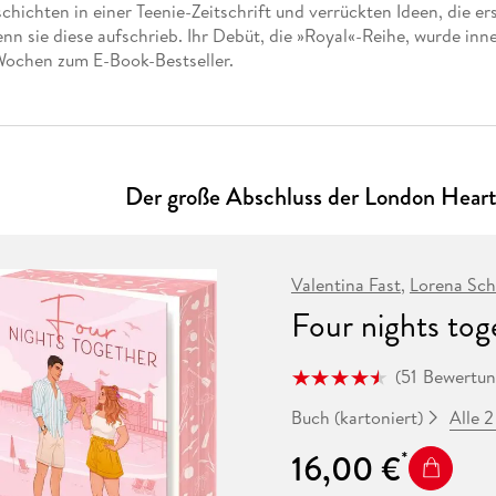
Fremdsprachige Bücher
chichten in einer Teenie-Zeitschrift und verrückten Ideen, die er
n Lernhilfen
 Jugendbücher
eiber
Hörbuch Downloads im Bundle
cher
 Vergleich
 Puzzlezubehör
Lernen
New Adult
STABILO
nn sie diese aufschrieb. Ihr Debüt, die »Royal«-Reihe, wurde inn
Taschenbücher
hilfen
hriller
Wochen zum E-Book-Bestseller.
 Backen
er
lender
Ratgeber
op
hriller
Romance
Sachbücher
precher:innen
Science Fiction
Der große Abschluss der London Heart
Fremdsprachige Bücher
Valentina Fast
,
Lorena Sch
Four nights to
(
51
Bewertu
Alle 
Buch (kartoniert)
16,00 €