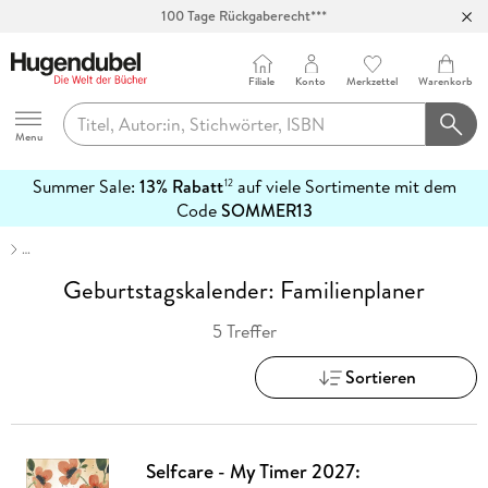
100 Tage Rückgaberecht***
Abholung in über 100 Filialen
Filiale
Konto
Merkzettel
Warenkorb
Hugendubel
Menu
Summer Sale:
13% Rabatt
auf viele Sortimente mit dem
12
mehr
Code
SOMMER13
erfahren
…
Geburtstagskalender: Familienplaner
5 Treffer
Sortieren
Selfcare - My Timer 2027: