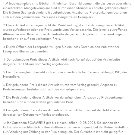
Mängelexemplare sind Bücher mit leichten Beschädigungen, die das Lesen aber nicht
1
einschränken. Mängelexemplare sind durch einen Stempel als solche gekennzeichnet.
Die frühere Buchpreisbindung ist aufgehoben. Angaben zu Preissenkungen beziehen
sich auf den gebundenen Preis eines mangelfreien Exemplars.
Diese Artikel unterliegen nicht der Preisbindung, die Preisbindung dieser Artikel
2
wurde aufgehoben oder der Preis wurde vom Verlag gesenkt. Die jeweils zutreffende
Alternative wird Ihnen auf der Artikelseite dargestellt. Angaben zu Preissenkungen
beziehen sich auf den vorherigen Preis.
Durch Öffnen der Leseprobe willigen Sie ein, dass Daten an den Anbieter der
3
Leseprobe übermittelt werden.
Der gebundene Preis dieses Artikels wird nach Ablauf des auf der Artikelseite
4
dargestellten Datums vom Verlag angehoben.
Der Preisvergleich bezieht sich auf die unverbindliche Preisempfehlung (UVP) des
5
Herstellers.
Der gebundene Preis dieses Artikels wurde vom Verlag gesenkt. Angaben zu
6
Preissenkungen beziehen sich auf den vorherigen Preis.
Die Preisbindung dieses Artikels wurde aufgehoben. Angaben zu Preissenkungen
7
beziehen sich auf den letzten gebundenen Preis.
Der gebundene Preis dieses Artikels wird nach Ablauf des auf der Artikelseite
8
dargestellten Datums vom Verlag angehoben.
Ihr Gutschein SOMMER13 gilt bis einschließlich 10.08.2026. Sie können den
12
Gutschein ausschließlich online einlösen unter www.hugendubel.de. Keine Bestellung
zur Abholung mit Zahlung in der Filiale möglich. Der Gutschein ist nicht gültig für