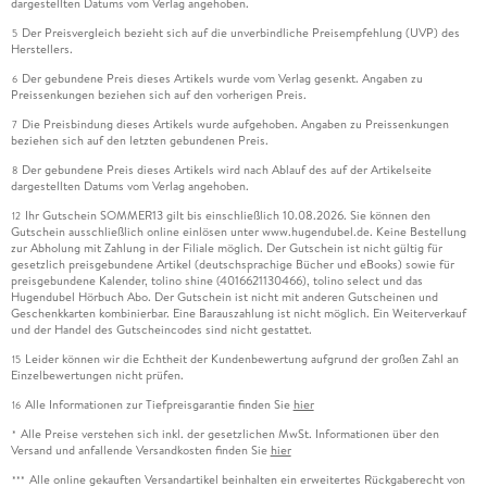
dargestellten Datums vom Verlag angehoben.
Der Preisvergleich bezieht sich auf die unverbindliche Preisempfehlung (UVP) des
5
Herstellers.
Der gebundene Preis dieses Artikels wurde vom Verlag gesenkt. Angaben zu
6
Preissenkungen beziehen sich auf den vorherigen Preis.
Die Preisbindung dieses Artikels wurde aufgehoben. Angaben zu Preissenkungen
7
beziehen sich auf den letzten gebundenen Preis.
Der gebundene Preis dieses Artikels wird nach Ablauf des auf der Artikelseite
8
dargestellten Datums vom Verlag angehoben.
Ihr Gutschein SOMMER13 gilt bis einschließlich 10.08.2026. Sie können den
12
Gutschein ausschließlich online einlösen unter www.hugendubel.de. Keine Bestellung
zur Abholung mit Zahlung in der Filiale möglich. Der Gutschein ist nicht gültig für
gesetzlich preisgebundene Artikel (deutschsprachige Bücher und eBooks) sowie für
preisgebundene Kalender, tolino shine (4016621130466), tolino select und das
Hugendubel Hörbuch Abo. Der Gutschein ist nicht mit anderen Gutscheinen und
Geschenkkarten kombinierbar. Eine Barauszahlung ist nicht möglich. Ein Weiterverkauf
und der Handel des Gutscheincodes sind nicht gestattet.
Leider können wir die Echtheit der Kundenbewertung aufgrund der großen Zahl an
15
Einzelbewertungen nicht prüfen.
Alle Informationen zur Tiefpreisgarantie finden Sie
hier
16
Alle Preise verstehen sich inkl. der gesetzlichen MwSt. Informationen über den
*
Versand und anfallende Versandkosten finden Sie
hier
Alle online gekauften Versandartikel beinhalten ein erweitertes Rückgaberecht von
***