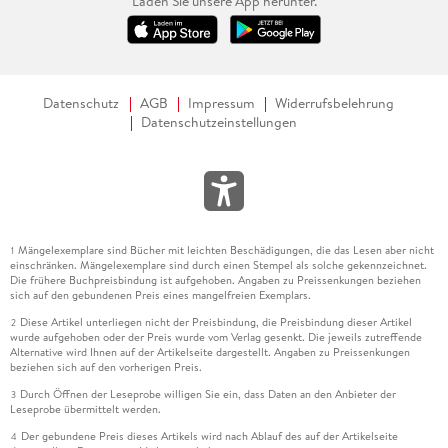
Laden Sie unsere App herunter.
Datenschutz
AGB
Impressum
Widerrufsbelehrung
Datenschutzeinstellungen
Mängelexemplare sind Bücher mit leichten Beschädigungen, die das Lesen aber nicht
1
einschränken. Mängelexemplare sind durch einen Stempel als solche gekennzeichnet.
Die frühere Buchpreisbindung ist aufgehoben. Angaben zu Preissenkungen beziehen
sich auf den gebundenen Preis eines mangelfreien Exemplars.
Diese Artikel unterliegen nicht der Preisbindung, die Preisbindung dieser Artikel
2
wurde aufgehoben oder der Preis wurde vom Verlag gesenkt. Die jeweils zutreffende
Alternative wird Ihnen auf der Artikelseite dargestellt. Angaben zu Preissenkungen
beziehen sich auf den vorherigen Preis.
Durch Öffnen der Leseprobe willigen Sie ein, dass Daten an den Anbieter der
3
Leseprobe übermittelt werden.
Der gebundene Preis dieses Artikels wird nach Ablauf des auf der Artikelseite
4