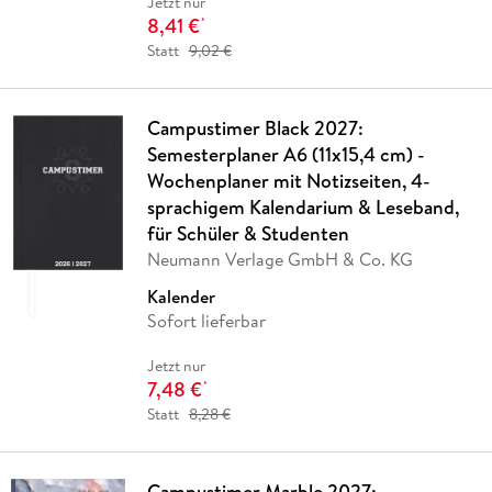
Jetzt nur
8,41 €
*
Statt
9,02 €
Campustimer Black 2027:
Semesterplaner A6 (11x15,4 cm) -
Wochenplaner mit Notizseiten, 4-
sprachigem Kalendarium & Leseband,
für Schüler & Studenten
Neumann Verlage GmbH & Co. KG
Kalender
Sofort lieferbar
Jetzt nur
7,48 €
*
Statt
8,28 €
Campustimer Marble 2027: