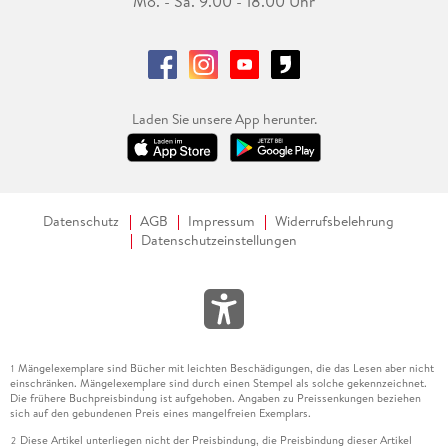
Mo. - Sa. 9.00 - 18.00 Uhr
Laden Sie unsere App herunter.
Datenschutz
AGB
Impressum
Widerrufsbelehrung
Datenschutzeinstellungen
Mängelexemplare sind Bücher mit leichten Beschädigungen, die das Lesen aber nicht
1
einschränken. Mängelexemplare sind durch einen Stempel als solche gekennzeichnet.
Die frühere Buchpreisbindung ist aufgehoben. Angaben zu Preissenkungen beziehen
sich auf den gebundenen Preis eines mangelfreien Exemplars.
Diese Artikel unterliegen nicht der Preisbindung, die Preisbindung dieser Artikel
2