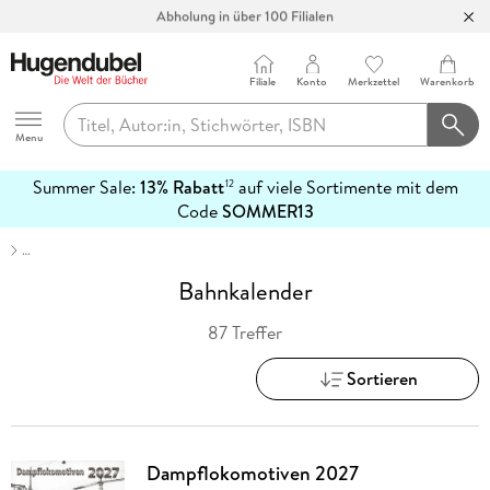
Abholung in über 100 Filialen
Filiale
Konto
Merkzettel
Warenkorb
Hugendubel
Menu
Summer Sale:
13% Rabatt
auf viele Sortimente mit dem
12
mehr
Code
SOMMER13
erfahren
…
Bahnkalender
87 Treffer
Sortieren
Dampflokomotiven 2027