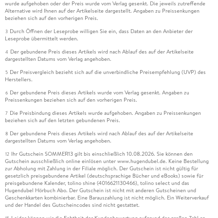
wurde aufgehoben oder der Preis wurde vom Verlag gesenkt. Die jeweils zutreffende
Alternative wird Ihnen auf der Artikelseite dargestellt. Angaben zu Preissenkungen
beziehen sich auf den vorherigen Preis.
Durch Öffnen der Leseprobe willigen Sie ein, dass Daten an den Anbieter der
3
Leseprobe übermittelt werden.
Der gebundene Preis dieses Artikels wird nach Ablauf des auf der Artikelseite
4
dargestellten Datums vom Verlag angehoben.
Der Preisvergleich bezieht sich auf die unverbindliche Preisempfehlung (UVP) des
5
Herstellers.
Der gebundene Preis dieses Artikels wurde vom Verlag gesenkt. Angaben zu
6
Preissenkungen beziehen sich auf den vorherigen Preis.
Die Preisbindung dieses Artikels wurde aufgehoben. Angaben zu Preissenkungen
7
beziehen sich auf den letzten gebundenen Preis.
Der gebundene Preis dieses Artikels wird nach Ablauf des auf der Artikelseite
8
dargestellten Datums vom Verlag angehoben.
Ihr Gutschein SOMMER13 gilt bis einschließlich 10.08.2026. Sie können den
12
Gutschein ausschließlich online einlösen unter www.hugendubel.de. Keine Bestellung
zur Abholung mit Zahlung in der Filiale möglich. Der Gutschein ist nicht gültig für
gesetzlich preisgebundene Artikel (deutschsprachige Bücher und eBooks) sowie für
preisgebundene Kalender, tolino shine (4016621130466), tolino select und das
Hugendubel Hörbuch Abo. Der Gutschein ist nicht mit anderen Gutscheinen und
Geschenkkarten kombinierbar. Eine Barauszahlung ist nicht möglich. Ein Weiterverkauf
und der Handel des Gutscheincodes sind nicht gestattet.
Leider können wir die Echtheit der Kundenbewertung aufgrund der großen Zahl an