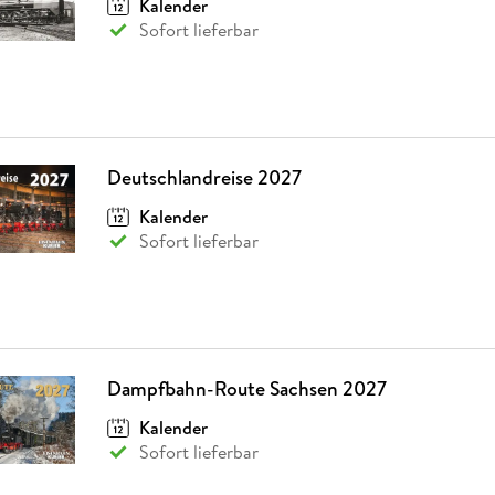
Kalender
Fremdsprachige Bücher
n Lernhilfen
 Jugendbücher
eiber
Hörbuch Downloads im Bundle
cher
 Vergleich
 Puzzlezubehör
Lernen
New Adult
STABILO
Sofort lieferbar
Taschenbücher
hilfen
hriller
 Backen
er
lender
Ratgeber
op
hriller
Romance
Sachbücher
precher:innen
Science Fiction
Deutschlandreise 2027
Fremdsprachige Bücher
Kalender
Sofort lieferbar
Dampfbahn-Route Sachsen 2027
Kalender
Sofort lieferbar