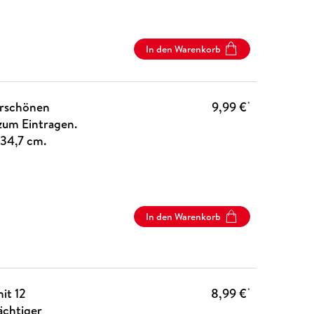
In den Warenkorb
erschönen
9,99 €
*
zum Eintragen.
 34,7 cm.
In den Warenkorb
it 12
8,99 €
*
ächtiger