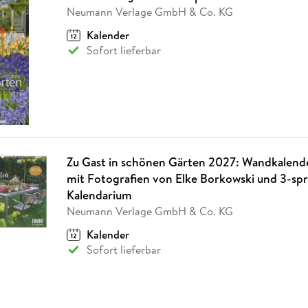
Fremdsprachige Bücher
n Lernhilfen
 Jugendbücher
eiber
Hörbuch Downloads im Bundle
Neumann Verlage GmbH & Co. KG
cher
 Vergleich
 Puzzlezubehör
Lernen
New Adult
STABILO
Taschenbücher
hilfen
hriller
Kalender
 Backen
er
lender
Ratgeber
Sofort lieferbar
op
hriller
Romance
Sachbücher
precher:innen
Science Fiction
Fremdsprachige Bücher
Zu Gast in schönen Gärten 2027: Wandkalen
mit Fotografien von Elke Borkowski und 3-sp
Kalendarium
Neumann Verlage GmbH & Co. KG
Kalender
Sofort lieferbar