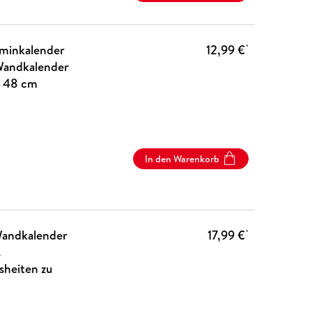
rminkalender
12,99 €
*
-Wandkalender
x 48 cm
In den Warenkorb
Wandkalender
17,99 €
*
.
sheiten zu