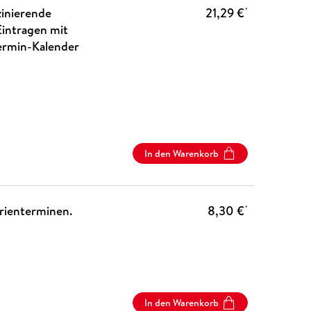
zinierende
21,29 €
*
intragen mit
ermin-Kalender
In den Warenkorb
rienterminen.
8,30 €
*
In den Warenkorb