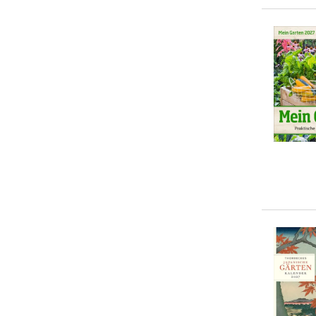
Ulrike Issel
(
1
)
20-50 €
(
18
)
> 50 €
(
2
)