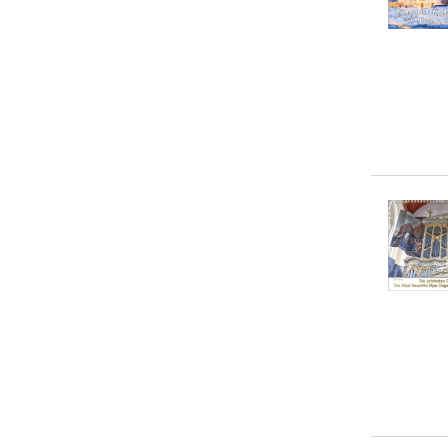
Renate Bleicher
(
2
)
20-50 €
(
14
)
Robert 'Landy' Landinger
(
2
)
> 50 €
(
1
)
Dagmar Schmeißer
(
1
)
Eva Ola Feix
(
1
)
Flame Tree Publishing
(
1
)
Jean-Pierre Leloir
(
1
)
Oliver A. Krimmel
(
1
)
... weitere Autor:in suchen