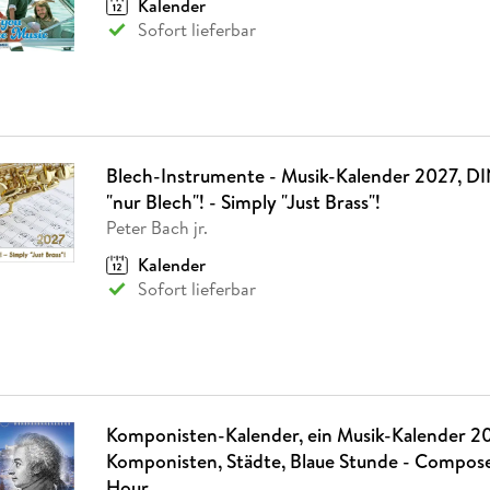
Kalender
Fremdsprachige Bücher
n Lernhilfen
 Jugendbücher
eiber
Hörbuch Downloads im Bundle
cher
 Vergleich
 Puzzlezubehör
Lernen
New Adult
STABILO
Sofort lieferbar
Taschenbücher
hilfen
hriller
 Backen
er
lender
Ratgeber
op
hriller
Romance
Sachbücher
precher:innen
Science Fiction
Blech-Instrumente - Musik-Kalender 2027, DI
Fremdsprachige Bücher
"nur Blech"! - Simply "Just Brass"!
Peter Bach jr.
Kalender
Sofort lieferbar
Komponisten-Kalender, ein Musik-Kalender 2
Komponisten, Städte, Blaue Stunde - Composer
Hour