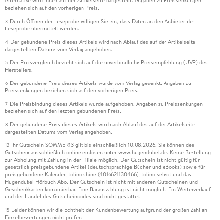
Alternative wird Ihnen auf der Artikelseite dargestellt. Angaben zu Preissenkungen
beziehen sich auf den vorherigen Preis.
Durch Öffnen der Leseprobe willigen Sie ein, dass Daten an den Anbieter der
3
Leseprobe übermittelt werden.
Der gebundene Preis dieses Artikels wird nach Ablauf des auf der Artikelseite
4
dargestellten Datums vom Verlag angehoben.
Der Preisvergleich bezieht sich auf die unverbindliche Preisempfehlung (UVP) des
5
Herstellers.
Der gebundene Preis dieses Artikels wurde vom Verlag gesenkt. Angaben zu
6
Preissenkungen beziehen sich auf den vorherigen Preis.
Die Preisbindung dieses Artikels wurde aufgehoben. Angaben zu Preissenkungen
7
beziehen sich auf den letzten gebundenen Preis.
Der gebundene Preis dieses Artikels wird nach Ablauf des auf der Artikelseite
8
dargestellten Datums vom Verlag angehoben.
Ihr Gutschein SOMMER13 gilt bis einschließlich 10.08.2026. Sie können den
12
Gutschein ausschließlich online einlösen unter www.hugendubel.de. Keine Bestellung
zur Abholung mit Zahlung in der Filiale möglich. Der Gutschein ist nicht gültig für
gesetzlich preisgebundene Artikel (deutschsprachige Bücher und eBooks) sowie für
preisgebundene Kalender, tolino shine (4016621130466), tolino select und das
Hugendubel Hörbuch Abo. Der Gutschein ist nicht mit anderen Gutscheinen und
Geschenkkarten kombinierbar. Eine Barauszahlung ist nicht möglich. Ein Weiterverkauf
und der Handel des Gutscheincodes sind nicht gestattet.
Leider können wir die Echtheit der Kundenbewertung aufgrund der großen Zahl an
15
Einzelbewertungen nicht prüfen.