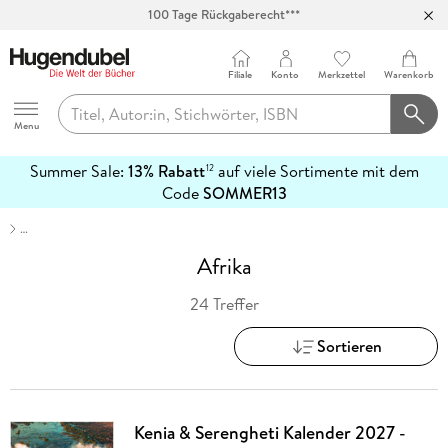
100 Tage Rückgaberecht***
Abholung in über 100 Filialen
Filiale
Konto
Merkzettel
Warenkorb
Hugendubel
Menu
Summer Sale:
13% Rabatt
auf viele Sortimente mit dem
12
mehr
Code
SOMMER13
erfahren
…
Afrika
24 Treffer
Sortieren
Kenia & Serengheti Kalender 2027 -