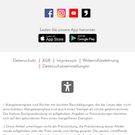
Laden Sie unsere App herunter.
Datenschutz
AGB
Impressum
Widerrufsbelehrung
Datenschutzeinstellungen
Mängelexemplare sind Bücher mit leichten Beschädigungen, die das Lesen aber nicht
1
einschränken. Mängelexemplare sind durch einen Stempel als solche gekennzeichnet.
Die frühere Buchpreisbindung ist aufgehoben. Angaben zu Preissenkungen beziehen
sich auf den gebundenen Preis eines mangelfreien Exemplars.
Diese Artikel unterliegen nicht der Preisbindung, die Preisbindung dieser Artikel
2
wurde aufgehoben oder der Preis wurde vom Verlag gesenkt. Die jeweils zutreffende