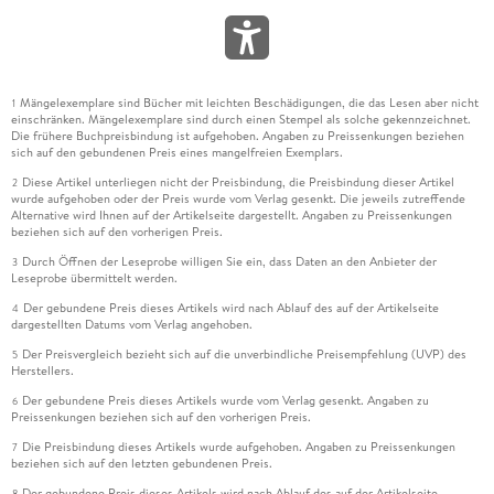
Mängelexemplare sind Bücher mit leichten Beschädigungen, die das Lesen aber nicht
1
einschränken. Mängelexemplare sind durch einen Stempel als solche gekennzeichnet.
Die frühere Buchpreisbindung ist aufgehoben. Angaben zu Preissenkungen beziehen
sich auf den gebundenen Preis eines mangelfreien Exemplars.
Diese Artikel unterliegen nicht der Preisbindung, die Preisbindung dieser Artikel
2
wurde aufgehoben oder der Preis wurde vom Verlag gesenkt. Die jeweils zutreffende
Alternative wird Ihnen auf der Artikelseite dargestellt. Angaben zu Preissenkungen
beziehen sich auf den vorherigen Preis.
Durch Öffnen der Leseprobe willigen Sie ein, dass Daten an den Anbieter der
3
Leseprobe übermittelt werden.
Der gebundene Preis dieses Artikels wird nach Ablauf des auf der Artikelseite
4
dargestellten Datums vom Verlag angehoben.
Der Preisvergleich bezieht sich auf die unverbindliche Preisempfehlung (UVP) des
5
Herstellers.
Der gebundene Preis dieses Artikels wurde vom Verlag gesenkt. Angaben zu
6
Preissenkungen beziehen sich auf den vorherigen Preis.
Die Preisbindung dieses Artikels wurde aufgehoben. Angaben zu Preissenkungen
7
beziehen sich auf den letzten gebundenen Preis.
Der gebundene Preis dieses Artikels wird nach Ablauf des auf der Artikelseite
8