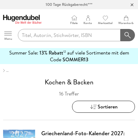
100 Tage Rückgaberecht***
Abholung in über 100 Filialen
Filiale
Konto
Merkzettel
Warenkorb
Hugendubel
Menu
Summer Sale:
13% Rabatt
auf viele Sortimente mit dem
12
mehr
Code
SOMMER13
erfahren
…
Kochen & Backen
16 Treffer
Sortieren
Griechenland-Foto-Kalender 2027: