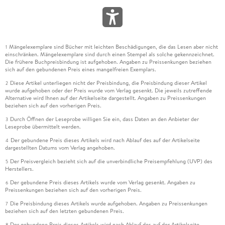
Mängelexemplare sind Bücher mit leichten Beschädigungen, die das Lesen aber nicht
1
einschränken. Mängelexemplare sind durch einen Stempel als solche gekennzeichnet.
Die frühere Buchpreisbindung ist aufgehoben. Angaben zu Preissenkungen beziehen
sich auf den gebundenen Preis eines mangelfreien Exemplars.
Diese Artikel unterliegen nicht der Preisbindung, die Preisbindung dieser Artikel
2
wurde aufgehoben oder der Preis wurde vom Verlag gesenkt. Die jeweils zutreffende
Alternative wird Ihnen auf der Artikelseite dargestellt. Angaben zu Preissenkungen
beziehen sich auf den vorherigen Preis.
Durch Öffnen der Leseprobe willigen Sie ein, dass Daten an den Anbieter der
3
Leseprobe übermittelt werden.
Der gebundene Preis dieses Artikels wird nach Ablauf des auf der Artikelseite
4
dargestellten Datums vom Verlag angehoben.
Der Preisvergleich bezieht sich auf die unverbindliche Preisempfehlung (UVP) des
5
Herstellers.
Der gebundene Preis dieses Artikels wurde vom Verlag gesenkt. Angaben zu
6
Preissenkungen beziehen sich auf den vorherigen Preis.
Die Preisbindung dieses Artikels wurde aufgehoben. Angaben zu Preissenkungen
7
beziehen sich auf den letzten gebundenen Preis.
Der gebundene Preis dieses Artikels wird nach Ablauf des auf der Artikelseite
8