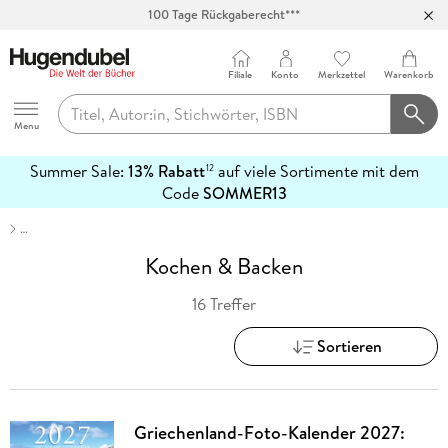
100 Tage Rückgaberecht***
Abholung in über 100 Filialen
Filiale
Konto
Merkzettel
Warenkorb
Hugendubel
Menu
Summer Sale:
13% Rabatt
auf viele Sortimente mit dem
12
mehr
Code
SOMMER13
erfahren
…
Kochen & Backen
16 Treffer
Sortieren
Griechenland-Foto-Kalender 2027: