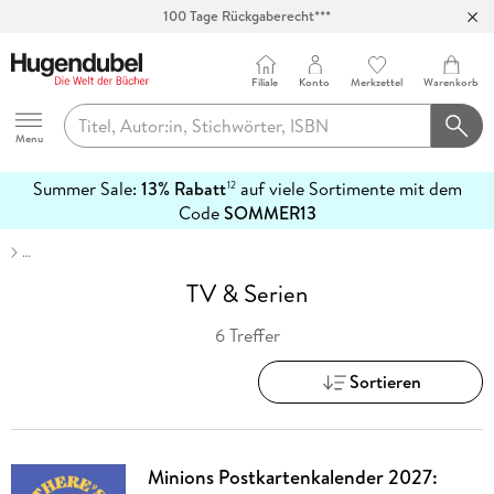
100 Tage Rückgaberecht***
Abholung in über 100 Filialen
Filiale
Konto
Merkzettel
Warenkorb
Hugendubel
Menu
Summer Sale:
13% Rabatt
auf viele Sortimente mit dem
12
mehr
Code
SOMMER13
erfahren
…
TV & Serien
6 Treffer
Sortieren
Minions Postkartenkalender 2027: