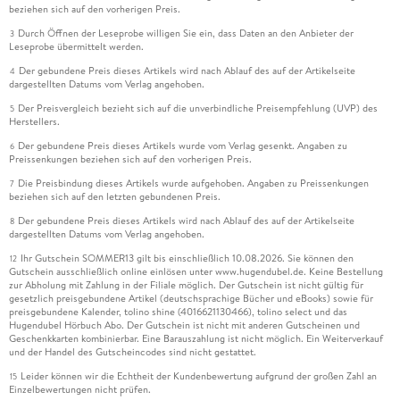
beziehen sich auf den vorherigen Preis.
Durch Öffnen der Leseprobe willigen Sie ein, dass Daten an den Anbieter der
3
Leseprobe übermittelt werden.
Der gebundene Preis dieses Artikels wird nach Ablauf des auf der Artikelseite
4
dargestellten Datums vom Verlag angehoben.
Der Preisvergleich bezieht sich auf die unverbindliche Preisempfehlung (UVP) des
5
Herstellers.
Der gebundene Preis dieses Artikels wurde vom Verlag gesenkt. Angaben zu
6
Preissenkungen beziehen sich auf den vorherigen Preis.
Die Preisbindung dieses Artikels wurde aufgehoben. Angaben zu Preissenkungen
7
beziehen sich auf den letzten gebundenen Preis.
Der gebundene Preis dieses Artikels wird nach Ablauf des auf der Artikelseite
8
dargestellten Datums vom Verlag angehoben.
Ihr Gutschein SOMMER13 gilt bis einschließlich 10.08.2026. Sie können den
12
Gutschein ausschließlich online einlösen unter www.hugendubel.de. Keine Bestellung
zur Abholung mit Zahlung in der Filiale möglich. Der Gutschein ist nicht gültig für
gesetzlich preisgebundene Artikel (deutschsprachige Bücher und eBooks) sowie für
preisgebundene Kalender, tolino shine (4016621130466), tolino select und das
Hugendubel Hörbuch Abo. Der Gutschein ist nicht mit anderen Gutscheinen und
Geschenkkarten kombinierbar. Eine Barauszahlung ist nicht möglich. Ein Weiterverkauf
und der Handel des Gutscheincodes sind nicht gestattet.
Leider können wir die Echtheit der Kundenbewertung aufgrund der großen Zahl an
15
Einzelbewertungen nicht prüfen.