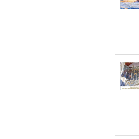
Renate Bleicher
(
2
)
20-50 €
(
14
)
Robert 'Landy' Landinger
(
2
)
> 50 €
(
1
)
Dagmar Schmeißer
(
1
)
Eva Ola Feix
(
1
)
Flame Tree Publishing
(
1
)
Jean-Pierre Leloir
(
1
)
Oliver A. Krimmel
(
1
)
... weitere Autor:in suchen