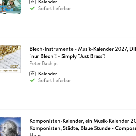
Kalender
Fremdsprachige Bücher
n Lernhilfen
 Jugendbücher
eiber
Hörbuch Downloads im Bundle
cher
 Vergleich
 Puzzlezubehör
Lernen
New Adult
STABILO
Sofort lieferbar
Taschenbücher
hilfen
hriller
 Backen
er
lender
Ratgeber
op
hriller
Romance
Sachbücher
precher:innen
Science Fiction
Blech-Instrumente - Musik-Kalender 2027, DI
Fremdsprachige Bücher
"nur Blech"! - Simply "Just Brass"!
Peter Bach jr.
Kalender
Sofort lieferbar
Komponisten-Kalender, ein Musik-Kalender 2
Komponisten, Städte, Blaue Stunde - Composer
Hour