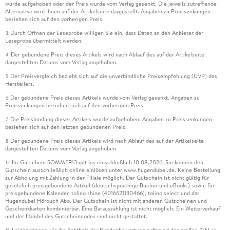
wurde aufgehoben oder der Preis wurde vom Verlag gesenkt. Die jeweils zutreffende
Alternative wird Ihnen auf der Artikelseite dargestellt. Angaben zu Preissenkungen
beziehen sich auf den vorherigen Preis.
Durch Öffnen der Leseprobe willigen Sie ein, dass Daten an den Anbieter der
3
Leseprobe übermittelt werden.
Der gebundene Preis dieses Artikels wird nach Ablauf des auf der Artikelseite
4
dargestellten Datums vom Verlag angehoben.
Der Preisvergleich bezieht sich auf die unverbindliche Preisempfehlung (UVP) des
5
Herstellers.
Der gebundene Preis dieses Artikels wurde vom Verlag gesenkt. Angaben zu
6
Preissenkungen beziehen sich auf den vorherigen Preis.
Die Preisbindung dieses Artikels wurde aufgehoben. Angaben zu Preissenkungen
7
beziehen sich auf den letzten gebundenen Preis.
Der gebundene Preis dieses Artikels wird nach Ablauf des auf der Artikelseite
8
dargestellten Datums vom Verlag angehoben.
Ihr Gutschein SOMMER13 gilt bis einschließlich 10.08.2026. Sie können den
12
Gutschein ausschließlich online einlösen unter www.hugendubel.de. Keine Bestellung
zur Abholung mit Zahlung in der Filiale möglich. Der Gutschein ist nicht gültig für
gesetzlich preisgebundene Artikel (deutschsprachige Bücher und eBooks) sowie für
preisgebundene Kalender, tolino shine (4016621130466), tolino select und das
Hugendubel Hörbuch Abo. Der Gutschein ist nicht mit anderen Gutscheinen und
Geschenkkarten kombinierbar. Eine Barauszahlung ist nicht möglich. Ein Weiterverkauf
und der Handel des Gutscheincodes sind nicht gestattet.
Leider können wir die Echtheit der Kundenbewertung aufgrund der großen Zahl an