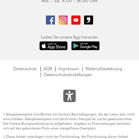
Mo. - Sa. 9.00 - 18.00 Uhr
Laden Sie unsere App herunter.
Datenschutz
AGB
Impressum
Widerrufsbelehrung
Datenschutzeinstellungen
Mängelexemplare sind Bücher mit leichten Beschädigungen, die das Lesen aber nicht
1
einschränken. Mängelexemplare sind durch einen Stempel als solche gekennzeichnet.
Die frühere Buchpreisbindung ist aufgehoben. Angaben zu Preissenkungen beziehen
sich auf den gebundenen Preis eines mangelfreien Exemplars.
Diese Artikel unterliegen nicht der Preisbindung, die Preisbindung dieser Artikel
2