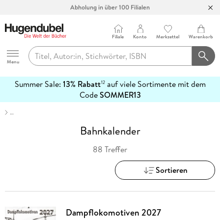
Abholung in über 100 Filialen
Filiale
Konto
Merkzettel
Warenkorb
Hugendubel
Menu
Summer Sale:
13% Rabatt
auf viele Sortimente mit dem
12
mehr
Code
SOMMER13
erfahren
…
Bahnkalender
88 Treffer
Sortieren
Dampflokomotiven 2027