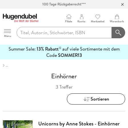
100 Tage Rückgaberecht***
Abholung in über 100 Filialen
Filiale
Konto
Merkzettel
Warenkorb
Hugendubel
Menu
Summer Sale:
13% Rabatt
auf viele Sortimente mit dem
12
mehr
Code
SOMMER13
erfahren
…
Einhörner
3 Treffer
Sortieren
Unicorns by Anne Stokes - Einhörner