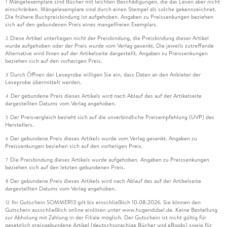
Mängelexemplare sind Bücher mit leichten Beschädigungen, die das Lesen aber nicht
1
einschränken. Mängelexemplare sind durch einen Stempel als solche gekennzeichnet.
Die frühere Buchpreisbindung ist aufgehoben. Angaben zu Preissenkungen beziehen
sich auf den gebundenen Preis eines mangelfreien Exemplars.
Diese Artikel unterliegen nicht der Preisbindung, die Preisbindung dieser Artikel
2
wurde aufgehoben oder der Preis wurde vom Verlag gesenkt. Die jeweils zutreffende
Alternative wird Ihnen auf der Artikelseite dargestellt. Angaben zu Preissenkungen
beziehen sich auf den vorherigen Preis.
Durch Öffnen der Leseprobe willigen Sie ein, dass Daten an den Anbieter der
3
Leseprobe übermittelt werden.
Der gebundene Preis dieses Artikels wird nach Ablauf des auf der Artikelseite
4
dargestellten Datums vom Verlag angehoben.
Der Preisvergleich bezieht sich auf die unverbindliche Preisempfehlung (UVP) des
5
Herstellers.
Der gebundene Preis dieses Artikels wurde vom Verlag gesenkt. Angaben zu
6
Preissenkungen beziehen sich auf den vorherigen Preis.
Die Preisbindung dieses Artikels wurde aufgehoben. Angaben zu Preissenkungen
7
beziehen sich auf den letzten gebundenen Preis.
Der gebundene Preis dieses Artikels wird nach Ablauf des auf der Artikelseite
8
dargestellten Datums vom Verlag angehoben.
Ihr Gutschein SOMMER13 gilt bis einschließlich 10.08.2026. Sie können den
12
Gutschein ausschließlich online einlösen unter www.hugendubel.de. Keine Bestellung
zur Abholung mit Zahlung in der Filiale möglich. Der Gutschein ist nicht gültig für
gesetzlich preisgebundene Artikel (deutschsprachige Bücher und eBooks) sowie für