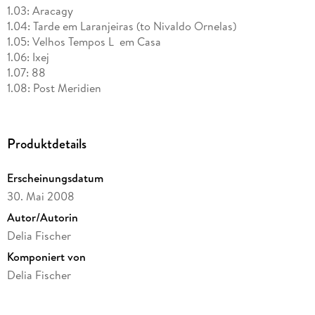
1.03: Aracagy
1.04: Tarde em Laranjeiras (to Nivaldo Ornelas)
1.05: Velhos Tempos L em Casa
1.06: Ixej
1.07: 88
1.08: Post Meridien
1.09: Maio
1.10: Choro de Pai
1.11: Arc dia
Produktdetails
1.12: Dona Lia
Erscheinungsdatum
30. Mai 2008
Autor/Autorin
Delia Fischer
Komponiert von
Delia Fischer
Label
NRW Vertrieb / Wismar