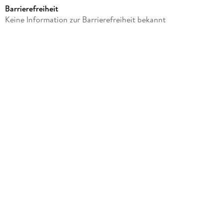
Barrierefreiheit
Produktart
Keine Information zur Barrierefreiheit bekannt
CD
GTIN
0731454729826