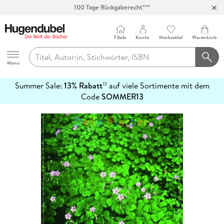
100 Tage Rückgaberecht***
Abholung in über 100 Filialen
Filiale
Konto
Merkzettel
Warenkorb
Hugendubel
Menu
Summer Sale:
13% Rabatt
auf viele Sortimente mit dem
12
mehr
Code
SOMMER13
erfahren