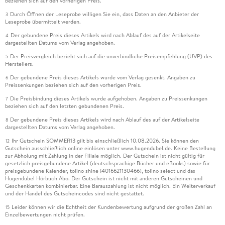
beziehen sich auf den vorherigen Preis.
Durch Öffnen der Leseprobe willigen Sie ein, dass Daten an den Anbieter der
3
Leseprobe übermittelt werden.
Der gebundene Preis dieses Artikels wird nach Ablauf des auf der Artikelseite
4
dargestellten Datums vom Verlag angehoben.
Der Preisvergleich bezieht sich auf die unverbindliche Preisempfehlung (UVP) des
5
Herstellers.
Der gebundene Preis dieses Artikels wurde vom Verlag gesenkt. Angaben zu
6
Preissenkungen beziehen sich auf den vorherigen Preis.
Die Preisbindung dieses Artikels wurde aufgehoben. Angaben zu Preissenkungen
7
beziehen sich auf den letzten gebundenen Preis.
Der gebundene Preis dieses Artikels wird nach Ablauf des auf der Artikelseite
8
dargestellten Datums vom Verlag angehoben.
Ihr Gutschein SOMMER13 gilt bis einschließlich 10.08.2026. Sie können den
12
Gutschein ausschließlich online einlösen unter www.hugendubel.de. Keine Bestellung
zur Abholung mit Zahlung in der Filiale möglich. Der Gutschein ist nicht gültig für
gesetzlich preisgebundene Artikel (deutschsprachige Bücher und eBooks) sowie für
preisgebundene Kalender, tolino shine (4016621130466), tolino select und das
Hugendubel Hörbuch Abo. Der Gutschein ist nicht mit anderen Gutscheinen und
Geschenkkarten kombinierbar. Eine Barauszahlung ist nicht möglich. Ein Weiterverkauf
und der Handel des Gutscheincodes sind nicht gestattet.
Leider können wir die Echtheit der Kundenbewertung aufgrund der großen Zahl an
15
Einzelbewertungen nicht prüfen.